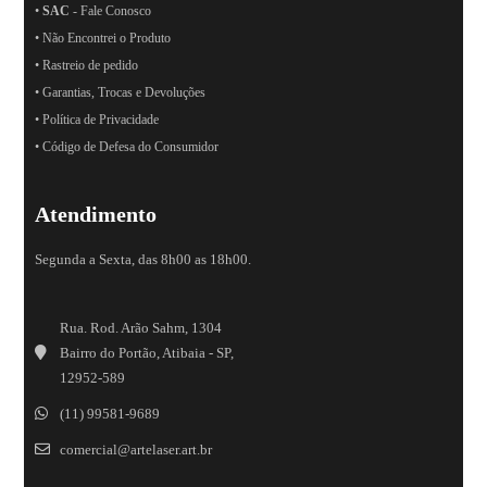
•
SAC
- Fale Conosco
• Não Encontrei o Produto
• Rastreio de pedido
• Garantias, Trocas e Devoluções
• Política de Privacidade
• Código de Defesa do Consumidor
Atendimento
Segunda a Sexta, das 8h00 as 18h00.
Rua. Rod. Arão Sahm, 1304
Bairro do Portão, Atibaia - SP,
12952-589
(11) 99581-9689
comercial@artelaser.art.br