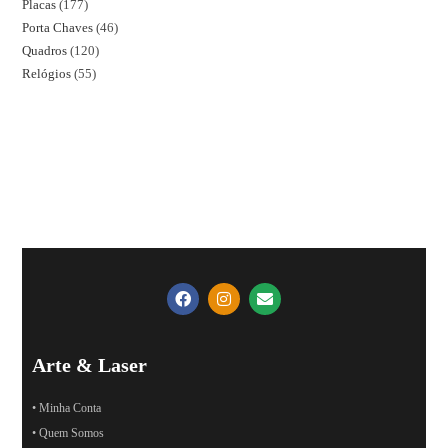
Placas
177
Porta Chaves
46
Quadros
120
Relógios
55
Arte & Laser
• Minha Conta
• Quem Somos