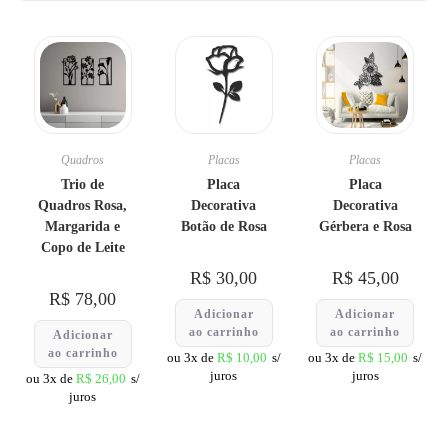
Quadros
Placas
Placas
Trio de
Placa
Placa
Quadros Rosa,
Decorativa
Decorativa
Margarida e
Botão de Rosa
Gérbera e Rosa
Copo de Leite
R$
30,00
R$
45,00
R$
78,00
Adicionar
Adicionar
ao carrinho
ao carrinho
Adicionar
ao carrinho
ou 3x de
R$
10,00
s/
ou 3x de
R$
15,00
s/
juros
juros
ou 3x de
R$
26,00
s/
juros