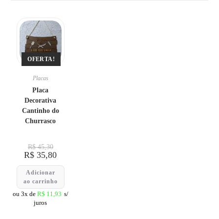
OFERTA!
Placas
Placa
Decorativa
Cantinho do
Churrasco
R$
45,30
R$
35,80
Adicionar
ao carrinho
ou 3x de
R$
11,93
s/
juros