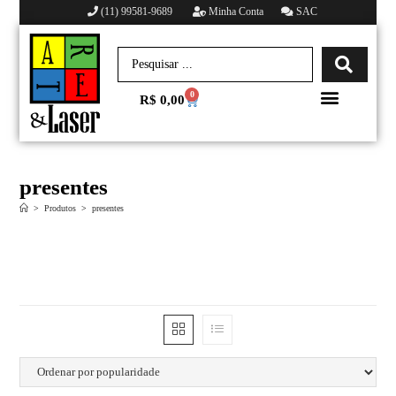
(11) 99581-9689
Minha Conta
SAC
0
R$
0,00
Minha conta
presentes
>
Produtos
>
presentes