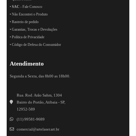
•
SAC
- Fale Conosco
• Não Encontrei o Produto
• Rastreio de pedido
• Garantias, Trocas e Devoluções
• Política de Privacidade
• Código de Defesa do Consumidor
Atendimento
Segunda a Sexta, das 8h00 as 18h00.
Rua. Rod. Arão Sahm, 1304
Bairro do Portão, Atibaia - SP,
12952-589
(11) 99581-9689
comercial@artelaser.art.br