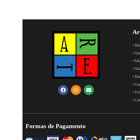
Ar
• Mi
• Qu
•
SA
• Nã
• Ras
• Ga
• Pol
• Có
Formas de Pagamento