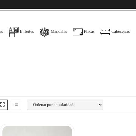
as
Enfeites
Mandalas
Placas
Cabeceiras