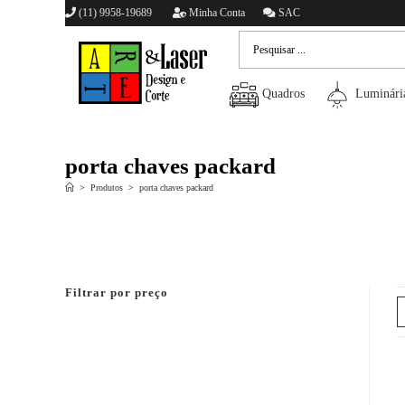
(11) 9958-19689
Minha Conta
SAC
Quadros
Luminári
porta chaves packard
>
Produtos
>
porta chaves packard
Filtrar por preço