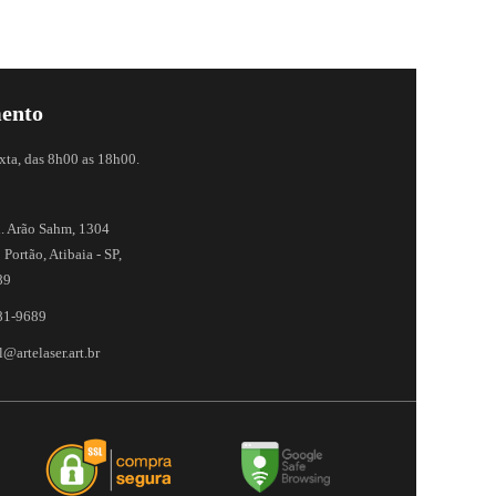
ento
xta, das 8h00 as 18h00.
. Arão Sahm, 1304
 Portão, Atibaia - SP,
89
81-9689
@artelaser.art.br