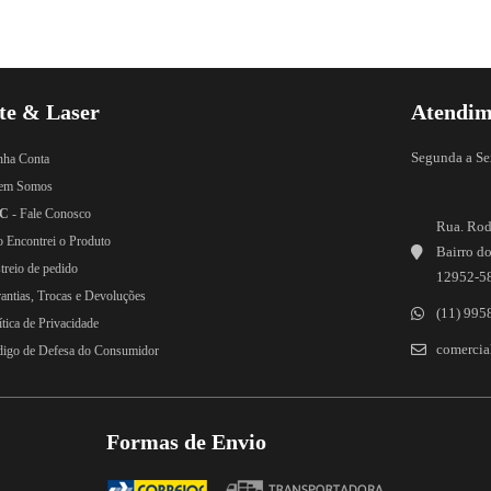
te & Laser
Atendim
Segunda a Se
nha Conta
em Somos
C
- Fale Conosco
Rua. Rod
o Encontrei o Produto
Bairro do
treio de pedido
12952-5
rantias, Trocas e Devoluções
(11) 995
ítica de Privacidade
comercial
digo de Defesa do Consumidor
Formas de Envio