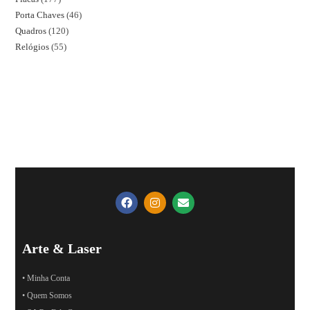
Porta Chaves
46
Quadros
120
Relógios
55
Arte & Laser
• Minha Conta
• Quem Somos