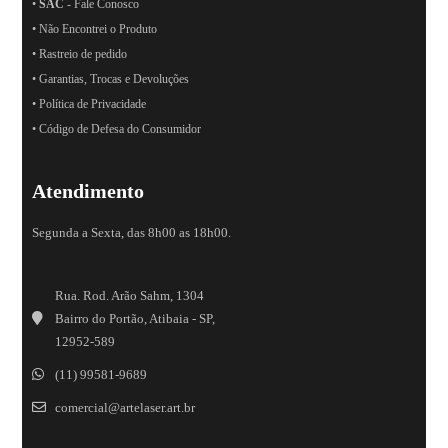
•
SAC
- Fale Conosco
• Não Encontrei o Produto
• Rastreio de pedido
• Garantias, Trocas e Devoluções
• Política de Privacidade
• Código de Defesa do Consumidor
Atendimento
Segunda a Sexta, das 8h00 as 18h00.
Rua. Rod. Arão Sahm, 1304
Bairro do Portão, Atibaia - SP,
12952-589
(11) 99581-9689
comercial@artelaser.art.br