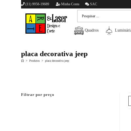
(11) 9958-19689
Minha Conta
SAC
Quadros
Luminári
placa decorativa jeep
>
Produtos
>
placa decorativa jeep
Filtrar por preço