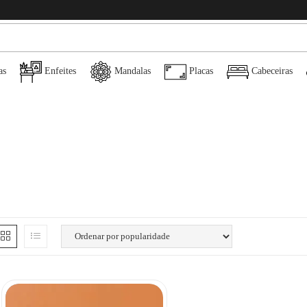
as
Enfeites
Mandalas
Placas
Cabeceiras