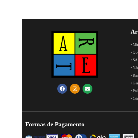
Ar
• Mi
• Qu
•
SA
• Nã
• Ras
• Ga
• Pol
• Có
Formas de Pagamento