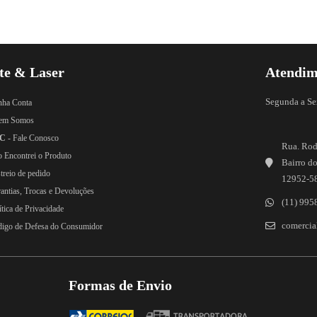
te & Laser
Atendim
Segunda a Se
nha Conta
em Somos
C
- Fale Conosco
Rua. Rod
o Encontrei o Produto
Bairro do
treio de pedido
12952-5
rantias, Trocas e Devoluções
(11) 995
ítica de Privacidade
comercial
digo de Defesa do Consumidor
Formas de Envio