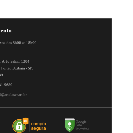
ento
xta, das 8h00 as 18h00.
. Arão Sahm, 1304
 Portão, Atibaia - SP,
89
81-9689
@artelaser.art.br