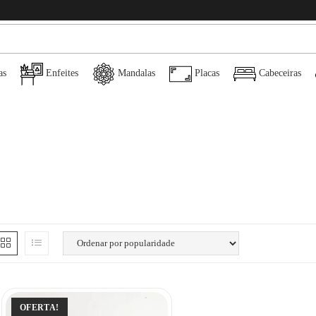
as
Enfeites
Mandalas
Placas
Cabeceiras
OFERTA!