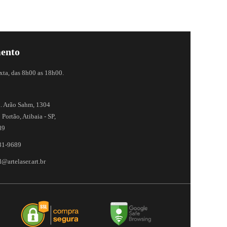
ento
xta, das 8h00 as 18h00.
. Arão Sahm, 1304
 Portão, Atibaia - SP,
89
81-9689
@artelaser.art.br