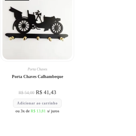
Porta Chaves
Porta Chaves Calhambeque
R$
41,43
R$
54,00
Adicionar ao carrinho
ou 3x de
R$
13,81
s/ juros