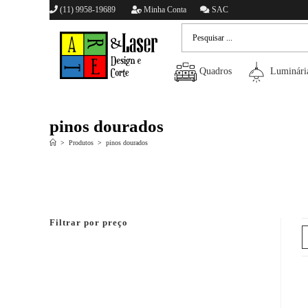
(11) 9958-19689
Minha Conta
SAC
Quadros
Luminári
pinos dourados
>
Produtos
>
pinos dourados
Filtrar por preço