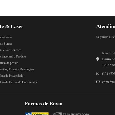
te & Laser
Atendim
Segunda a Se
nha Conta
em Somos
C
- Fale Conosco
Rua. Rod
o Encontrei o Produto
Bairro do
treio de pedido
12952-5
rantias, Trocas e Devoluções
(11) 995
ítica de Privacidade
comercial
digo de Defesa do Consumidor
Formas de Envio