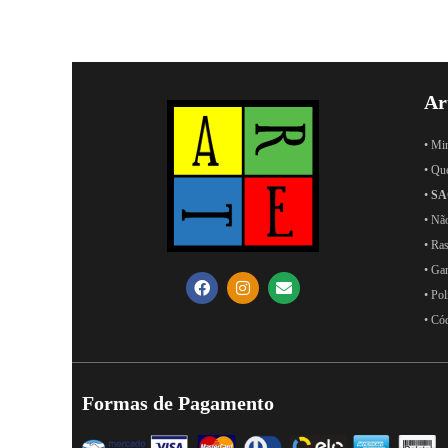
Ar
• Mi
• Qu
•
SA
• Nã
• Ras
• Ga
• Pol
• Có
Formas de Pagamento