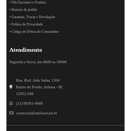
• Não Encontrei o Produto
• Rastreio de pedido
• Garantias, Trocas e Devoluções
• Política de Privacidade
• Código de Defesa do Consumidor
Atendimento
Segunda a Sexta, das 8h00 as 18h00.
Rua. Rod. Arão Sahm, 1304
Bairro do Portão, Atibaia - SP,
12952-589
(11) 99581-9689
comercial@artelaser.art.br