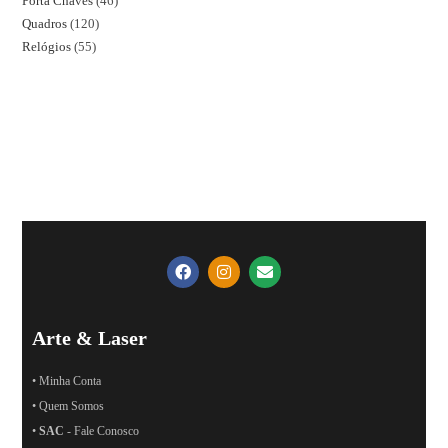
Porta Chaves
46
Quadros
120
Relógios
55
Arte & Laser
• Minha Conta
• Quem Somos
•
SAC
- Fale Conosco