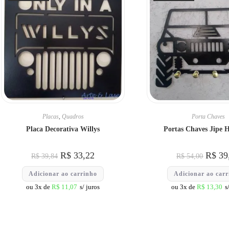
Placas
,
Quadros
Porta Chaves
Placa Decorativa Willys
Portas Chaves Jipe
R$
33,22
R$
39
R$
39,84
R$
54,00
Adicionar ao carrinho
Adicionar ao car
ou 3x de
R$
11,07
s/ juros
ou 3x de
R$
13,30
s