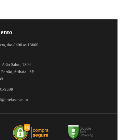
ento
xta, das 8h00 as 18h00.
. Arão Sahm, 1304
 Portão, Atibaia - SP,
89
81-9689
@artelaser.art.br