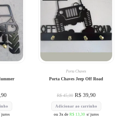
Porta Chaves
 Hummer
Porta Chaves Jeep Off Road
,90
R$
39,90
R$
45,00
rinho
Adicionar ao carrinho
/ juros
ou 3x de
R$
13,30
s/ juros