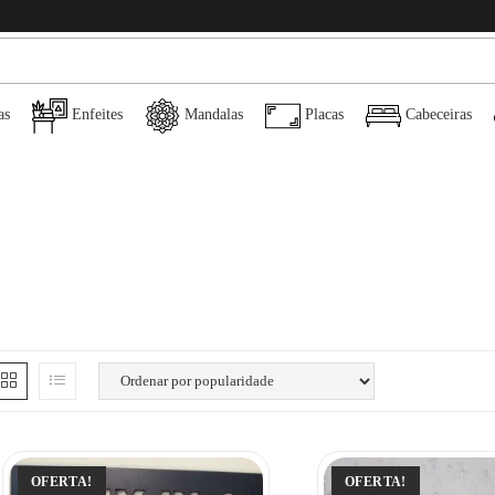
as
Enfeites
Mandalas
Placas
Cabeceiras
OFERTA!
OFERTA!