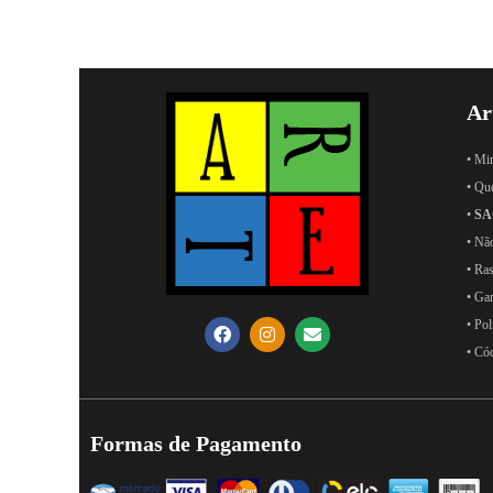
Ar
• Mi
• Qu
•
SA
• Nã
• Ras
• Ga
• Pol
• Có
Formas de Pagamento