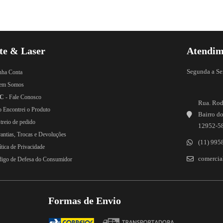
te & Laser
Atendim
Segunda a Se
nha Conta
em Somos
C
- Fale Conosco
Rua. Rod
o Encontrei o Produto
Bairro do
treio de pedido
12952-5
rantias, Trocas e Devoluções
(11) 995
ítica de Privacidade
comercial
digo de Defesa do Consumidor
Formas de Envio