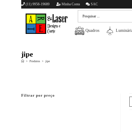
(11) 9958-19689
Minha Conta
SAC
Quadros
Luminári
jipe
>
Produtos
>
jipe
Filtrar por preço