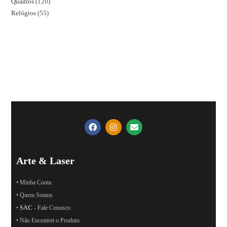
Quadros
120
Relógios
55
Arte & Laser
• Minha Conta
• Quem Somos
•
SAC
- Fale Conosco
• Não Encontrei o Produto