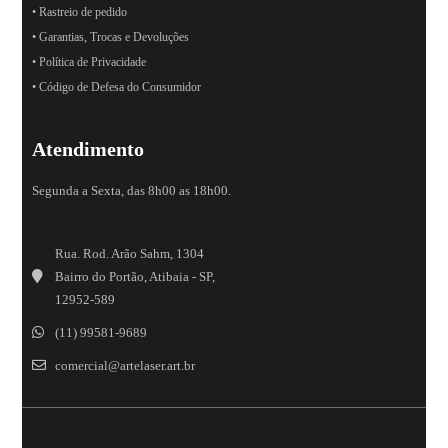
• Rastreio de pedido
• Garantias, Trocas e Devoluções
• Política de Privacidade
• Código de Defesa do Consumidor
Atendimento
Segunda a Sexta, das 8h00 as 18h00.
Rua. Rod. Arão Sahm, 1304
Bairro do Portão, Atibaia - SP,
12952-589
(11) 99581-9689
comercial@artelaser.art.br