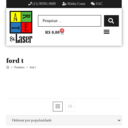
(11) 99581-9689
Minha Conta
SAC
0
R$
0,00
Minha conta
ford t
>
Produtos
>
ford t