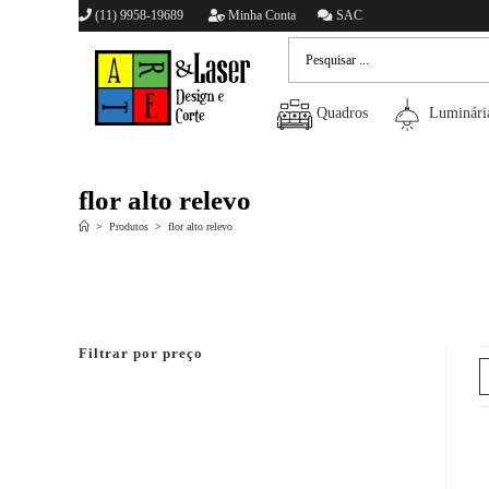
(11) 9958-19689
Minha Conta
SAC
Quadros
Luminári
flor alto relevo
>
Produtos
>
flor alto relevo
Filtrar por preço