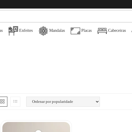
as
Enfeites
Mandalas
Placas
Cabeceiras