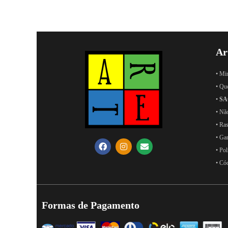
Ar
• Mi
• Qu
•
SA
• Nã
• Ras
• Ga
• Pol
• Có
Formas de Pagamento