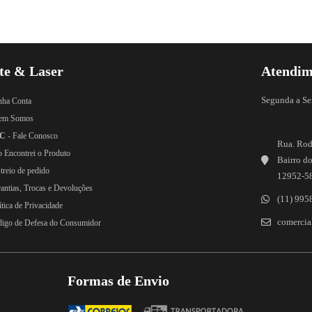
te & Laser
Atendim
Segunda a Se
nha Conta
em Somos
C
- Fale Conosco
Rua. Rod
o Encontrei o Produto
Bairro do
treio de pedido
12952-5
rantias, Trocas e Devoluções
(11) 995
ítica de Privacidade
comercial
digo de Defesa do Consumidor
Formas de Envio