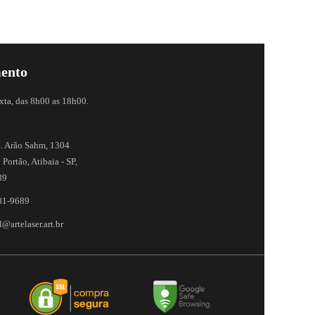
ento
xta, das 8h00 as 18h00.
. Arão Sahm, 1304
 Portão, Atibaia - SP,
89
81-9689
@artelaser.art.br