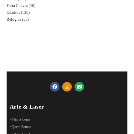
Porta Chaves
46
Quadros
120
Relógios
55
Arte & Laser
• Minha Conta
• Quem Somos