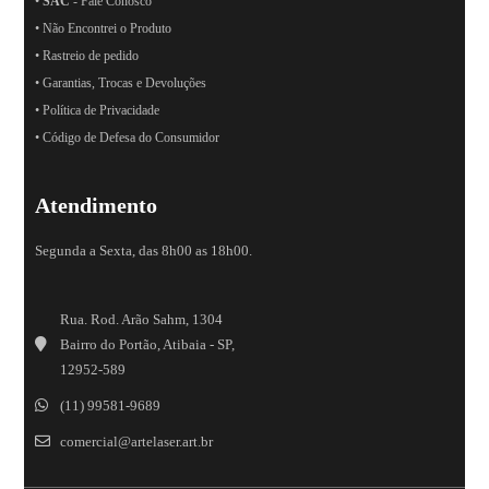
•
SAC
- Fale Conosco
• Não Encontrei o Produto
• Rastreio de pedido
• Garantias, Trocas e Devoluções
• Política de Privacidade
• Código de Defesa do Consumidor
Atendimento
Segunda a Sexta, das 8h00 as 18h00.
Rua. Rod. Arão Sahm, 1304
Bairro do Portão, Atibaia - SP,
12952-589
(11) 99581-9689
comercial@artelaser.art.br