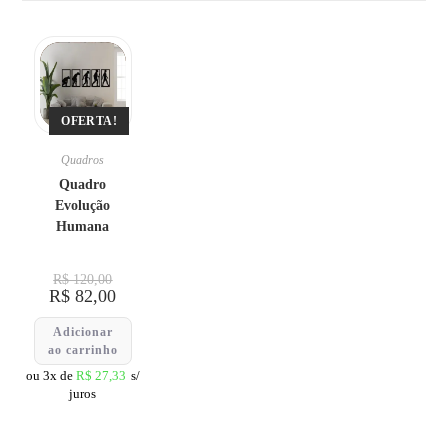
OFERTA!
Quadros
Quadro
Evolução
Humana
R$
120,00
R$
82,00
Adicionar
ao carrinho
ou 3x de
R$
27,33
s/
juros