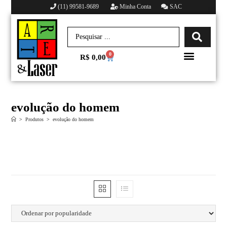
(11) 99581-9689
Minha Conta
SAC
0
R$
0,00
Minha conta
evolução do homem
>
Produtos
>
evolução do homem