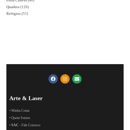
Porta Chaves
46
Quadros
120
Relógios
55
Arte & Laser
• Minha Conta
• Quem Somos
•
SAC
- Fale Conosco