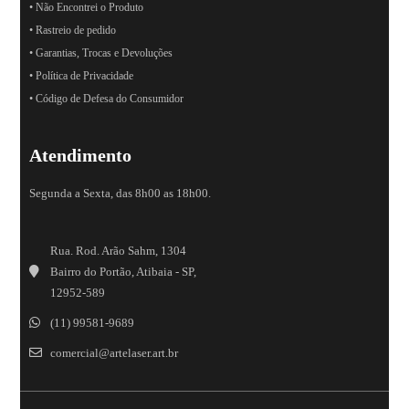
• Não Encontrei o Produto
• Rastreio de pedido
• Garantias, Trocas e Devoluções
• Política de Privacidade
• Código de Defesa do Consumidor
Atendimento
Segunda a Sexta, das 8h00 as 18h00.
Rua. Rod. Arão Sahm, 1304
Bairro do Portão, Atibaia - SP,
12952-589
(11) 99581-9689
comercial@artelaser.art.br