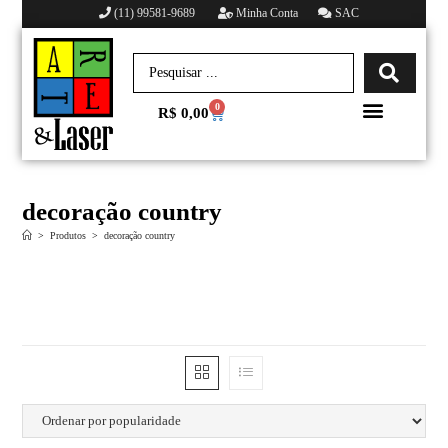
(11) 99581-9689
Minha Conta
SAC
0
R$
0,00
Minha conta
decoração country
>
Produtos
>
decoração country