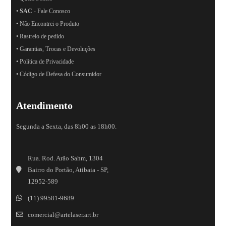
•
SAC
- Fale Conosco
• Não Encontrei o Produto
• Rastreio de pedido
• Garantias, Trocas e Devoluções
• Política de Privacidade
• Código de Defesa do Consumidor
Atendimento
Segunda a Sexta, das 8h00 as 18h00.
Rua. Rod. Arão Sahm, 1304
Bairro do Portão, Atibaia - SP,
12952-589
(11) 99581-9689
comercial@artelaser.art.br