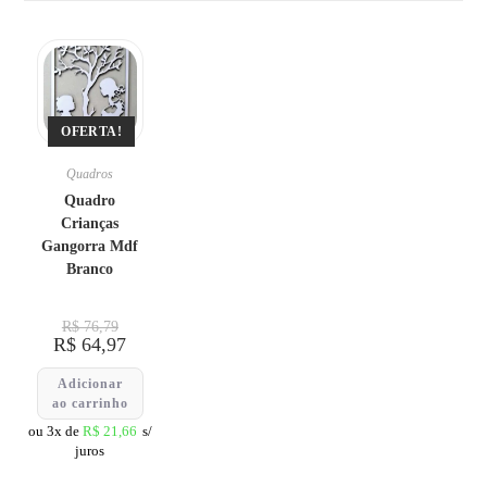
OFERTA!
Quadros
Quadro
Crianças
Gangorra Mdf
Branco
R$
76,79
R$
64,97
Adicionar
ao carrinho
ou 3x de
R$
21,66
s/
juros