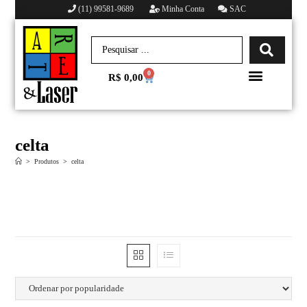
(11) 99581-9689
Minha Conta
SAC
0
R$
0,00
Minha conta
celta
>
Produtos
>
celta