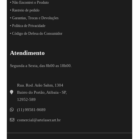
• Não Encontrei o Produto
• Rastreio de pedido
• Garantias, Trocas e Devoluções
• Política de Privacidade
• Código de Defesa do Consumidor
Atendimento
Segunda a Sexta, das 8h00 as 18h00.
Rua. Rod. Arão Sahm, 1304
Bairro do Portão, Atibaia - SP,
12952-589
(11) 99581-9689
comercial@artelaser.art.br