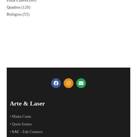
Porta Chaves
46
Quadros
120
Relógios
55
Arte & Laser
• Minha Conta
• Quem Somos
•
SAC
- Fale Conosco