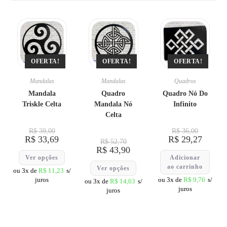
OFERTA!
OFERTA!
OFERTA!
Mandalas
Mandalas
Quadros
Mandala
Quadro
Quadro Nó Do
Triskle Celta
Mandala Nó
Infinito
Celta
R$
39,00
R$
36,00
R$
33,69
R$
29,27
R$
52,70
R$
43,90
Ver opções
Adicionar
ao carrinho
Ver opções
ou 3x de
R$
11,23
s/
juros
ou 3x de
R$
9,76
s/
ou 3x de
R$
14,63
s/
juros
juros