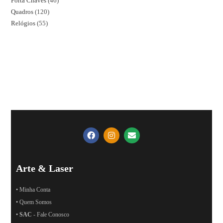
Porta Chaves
46
Quadros
120
Relógios
55
Arte & Laser
• Minha Conta
• Quem Somos
•
SAC
- Fale Conosco