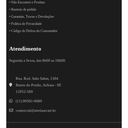
• Não Encontrei o Produto
• Rastreio de pedido
• Garantias, Trocas e Devoluções
• Política de Privacidade
• Código de Defesa do Consumidor
Atendimento
Segunda a Sexta, das 8h00 as 18h00.
Rua. Rod. Arão Sahm, 1304
Bairro do Portão, Atibaia - SP,
12952-589
(11) 99581-9689
comercial@artelaser.art.br