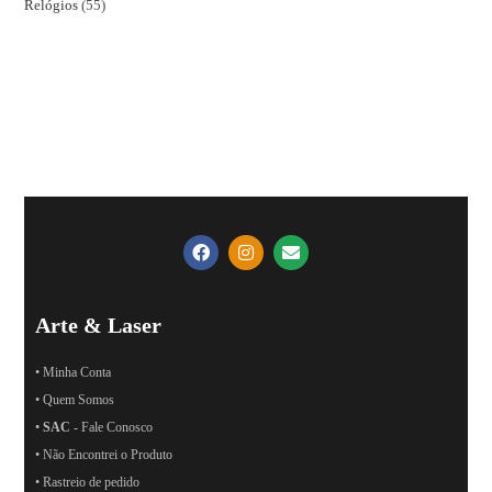
Relógios
55
Arte & Laser
• Minha Conta
• Quem Somos
•
SAC
- Fale Conosco
• Não Encontrei o Produto
• Rastreio de pedido