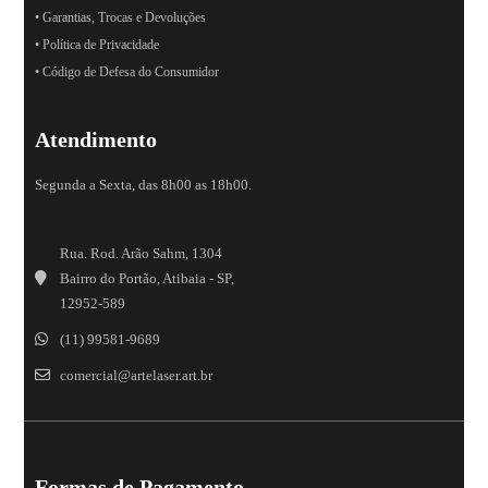
• Garantias, Trocas e Devoluções
• Política de Privacidade
• Código de Defesa do Consumidor
Atendimento
Segunda a Sexta, das 8h00 as 18h00.
Rua. Rod. Arão Sahm, 1304
Bairro do Portão, Atibaia - SP,
12952-589
(11) 99581-9689
comercial@artelaser.art.br
Formas de Pagamento