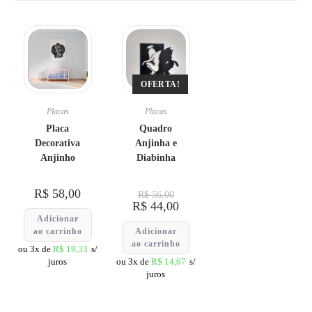
OFERTA!
Placas
Placas
Placa
Quadro
Decorativa
Anjinha e
Anjinho
Diabinha
R$
58,00
R$
56,00
R$
44,00
Adicionar
ao carrinho
Adicionar
ao carrinho
ou 3x de
R$
19,33
s/
juros
ou 3x de
R$
14,67
s/
juros