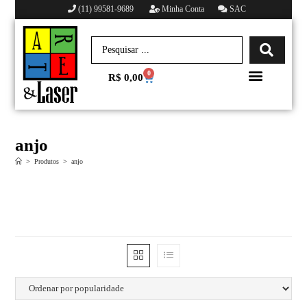
(11) 99581-9689
Minha Conta
SAC
0
R$
0,00
Minha conta
anjo
>
Produtos
>
anjo