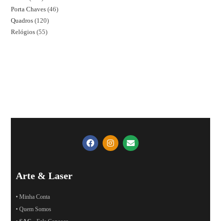
Porta Chaves
46
Quadros
120
Relógios
55
Arte & Laser
• Minha Conta
• Quem Somos