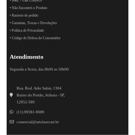
•
SAC
- Fale Conosco
• Não Encontrei o Produto
• Rastreio de pedido
• Garantias, Trocas e Devoluções
• Política de Privacidade
• Código de Defesa do Consumidor
Atendimento
Segunda a Sexta, das 8h00 as 18h00.
Rua. Rod. Arão Sahm, 1304
Bairro do Portão, Atibaia - SP,
12952-589
(11) 99581-9689
comercial@artelaser.art.br