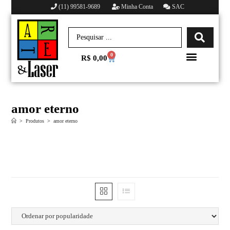
(11) 99581-9689
Minha Conta
SAC
0
R$
0,00
Minha conta
amor eterno
>
Produtos
>
amor eterno