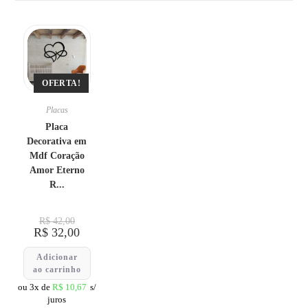
OFERTA!
Placas
Placa
Decorativa em
Mdf Coração
Amor Eterno
R...
R$
42,00
R$
32,00
Adicionar
ao carrinho
ou 3x de
R$
10,67
s/
juros