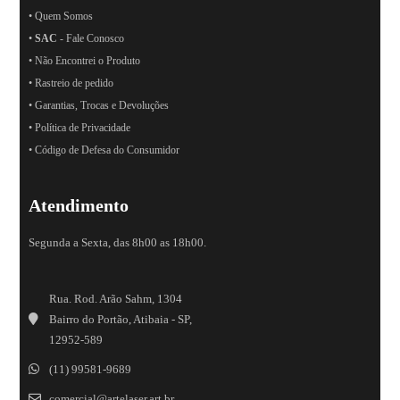
• Quem Somos
•
SAC
- Fale Conosco
• Não Encontrei o Produto
• Rastreio de pedido
• Garantias, Trocas e Devoluções
• Política de Privacidade
• Código de Defesa do Consumidor
Atendimento
Segunda a Sexta, das 8h00 as 18h00.
Rua. Rod. Arão Sahm, 1304
Bairro do Portão, Atibaia - SP,
12952-589
(11) 99581-9689
comercial@artelaser.art.br