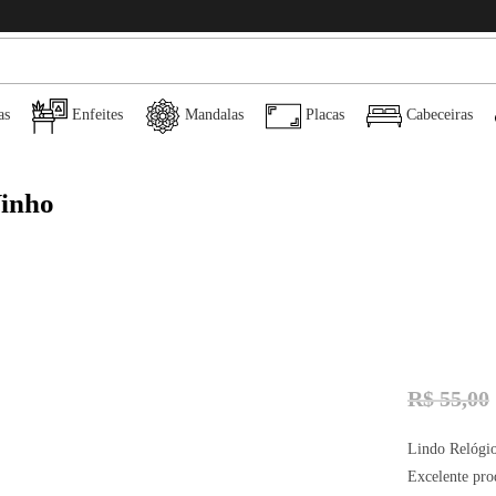
as
Enfeites
Mandalas
Placas
Cabeceiras
Vinho
R$
55,00
Lindo Relógio
Excelente pro