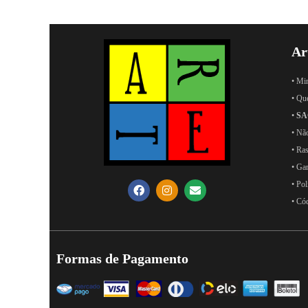
Ar
• Mi
• Qu
•
SA
• Nã
• Ras
• Ga
• Pol
• Có
Formas de Pagamento