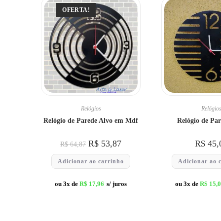
OFERTA!
Relógios
Relógio
Relógio de Parede Alvo em Mdf
Relógio de Par
R$
53,87
R$
45,
R$
64,87
Adicionar ao carrinho
Adicionar ao 
ou 3x de
R$
17,96
s/ juros
ou 3x de
R$
15,