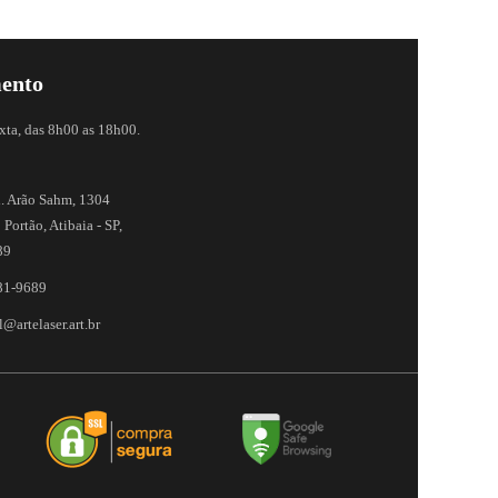
ento
xta, das 8h00 as 18h00.
. Arão Sahm, 1304
 Portão, Atibaia - SP,
89
81-9689
@artelaser.art.br