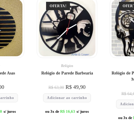
OFERTA!
OFER
s
Relógios
ede Asas
Relógio de Parede Barbearia
Relógio de 
M
00
R$
49,90
R$
63,00
R$
64,
carrinho
Adicionar ao carrinho
Adicion
00
s/ juros
ou 3x de
R$
16,63
s/ juros
ou 3x de