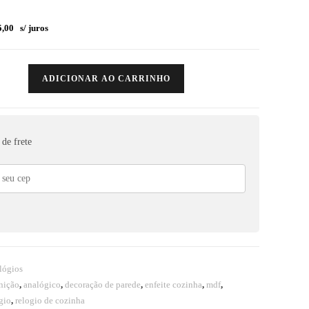
,00
s/ juros
ADICIONAR AO CARRINHO
de frete
lógios
inição
,
analógico
,
decoração de parede
,
enfeite cozinha
,
mdf
,
gio
,
relogio de cozinha