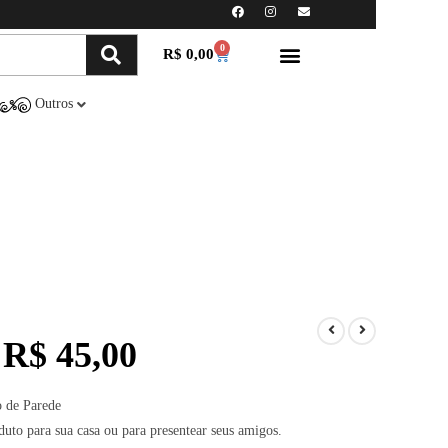
0
R$
0,00
Minha conta
Compre Online
Outros
R$
45,00
 de Parede
duto para sua casa ou para presentear seus amigos.