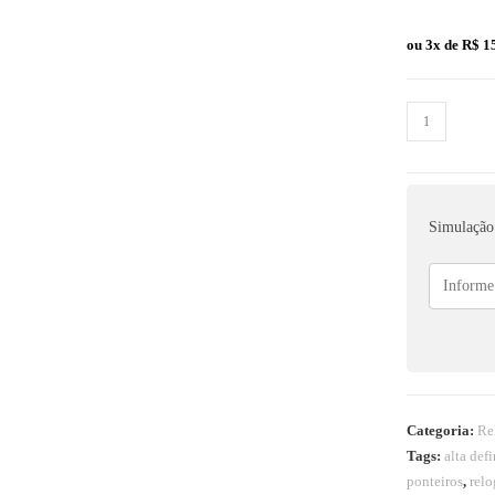
ou 3x de
R$
15
Simulação 
Categoria:
Re
Tags:
alta def
ponteiros
,
relo