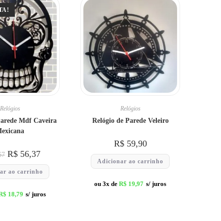
TA!
Relógios
Relógios
Parede Mdf Caveira
Relógio de Parede Veleiro
exicana
R$
59,90
R$
56,37
67
Adicionar ao carrinho
ar ao carrinho
ou 3x de
R$
19,97
s/ juros
R$
18,79
s/ juros