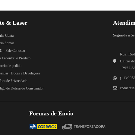
te & Laser
Atendim
Segunda a Se
nha Conta
em Somos
C
- Fale Conosco
Rua. Rod
o Encontrei o Produto
Bairro do
treio de pedido
12952-5
rantias, Trocas e Devoluções
(11) 995
ítica de Privacidade
comercial
digo de Defesa do Consumidor
Formas de Envio