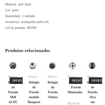
Material: mdf 3mm
Cor: preto
Quantidade: 1 unidade
Acessórios: acompanha pilha AA
cod do produto: RE090
Produtos relacionados
Relógios
Relógios
Relógios
Relógios
Relógios
OFERTA!
OFERTA!
OFERTA!
Relógio
Relógio
Relógio
Relógio de
Relógio
de
de
de
Parede
de
Parede
Parede
Parede
Minimalista
Parede
Mdf
modelo
Veleiro
Alvo
ACDC
Basquete
em
R$
39,98