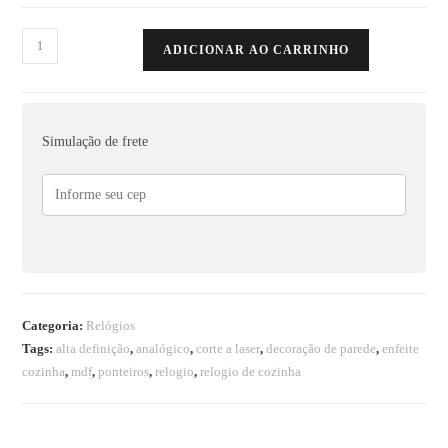
ADICIONAR AO CARRINHO
Simulação de frete
Categoria:
Relógios
Tags:
alta definição
,
analógico
,
corte a laser
,
decoração de parede
,
enfeite
cozinha
,
mdf
,
ponteiros
,
relogio
,
relogio de cozinha