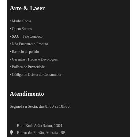
Arte & Laser
• Minha Conta
• Quem Somos
•
SAC
- Fale Conosco
• Não Encontrei o Produto
• Rastreio de pedido
• Garantias, Trocas e Devoluções
• Política de Privacidade
• Código de Defesa do Consumidor
Atendimento
Segunda a Sexta, das 8h00 as 18h00.
Rua. Rod. Arão Sahm, 1304
Bairro do Portão, Atibaia - SP,