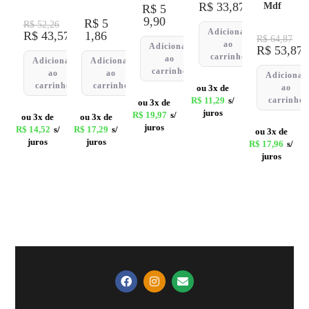
R$
33,87
Mdf
R$
5
9,90
R$
5
R$
52,26
Adicionar
R$
43,57
1,86
R$
64,87
ao
Adicionar
R$
53,87
carrinho
ao
Adicionar
Adicionar
carrinho
ao
ao
Adicionar
carrinho
carrinho
ou 3x de
ao
R$
11,29
s/
carrinho
ou 3x de
juros
R$
19,97
s/
ou 3x de
ou 3x de
juros
R$
14,52
s/
R$
17,29
s/
ou 3x de
juros
juros
R$
17,96
s/
juros