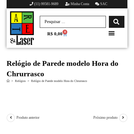
(11) 99581-9689
Minha Conta
SAC
0
R$
0,00
Minha conta
Relógio de Parede modelo Hora do
Chrurrasco
>
Relógios
>
Relógio de Parede modelo Hora do Chrurrasco
Produto anterior
Próximo produto