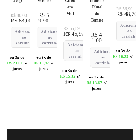
Jeep
Veleiro
Cubo
modelo
em
Túnel
R$
56,90
R$
48,70
Mdf
do
R$
5
R$
80,00
R$
63,00
9,90
Tempo
Adicionar
R$
55,89
ao
Adicionar
Adicionar
R$
45,97
R$
4
carrinho
ao
ao
1,00
carrinho
carrinho
Adicionar
ao
ou 3x de
Adicionar
carrinho
R$
16,23
s/
ou 3x de
ou 3x de
ao
juros
R$
21,00
s/
R$
19,97
s/
carrinho
juros
juros
ou 3x de
R$
15,32
s/
ou 3x de
juros
R$
13,67
s/
juros