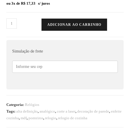
ou 3x de
R$
17,33
s/ juros
ADICIONAR AO CARRINHO
Simulação de frete
Categoria:
Relógios
Tags:
alta definição
,
analógico
,
corte a laser
,
decoração de parede
,
enfeite
cozinha
,
mdf
,
ponteiros
,
relogio
,
relogio de cozinha