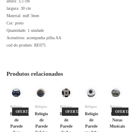
altura: 3,5 cm
largura: 30 cm
Material: mdf 3mm
Cor: preto
Quantidade: 1 unidade
Acessórios: acompanha pilha AA
cod do produto: RE075
Produtos relacionados
Relógios
Relógios
Relógios
Relógios
Relógios
OFERTA!
OFERTA!
OFERTA!
Relógio
Relógio
Relório
Relógio
Relógio
de
de
de
de
Notas
Parede
Parede
Parede
Parede
Musicais