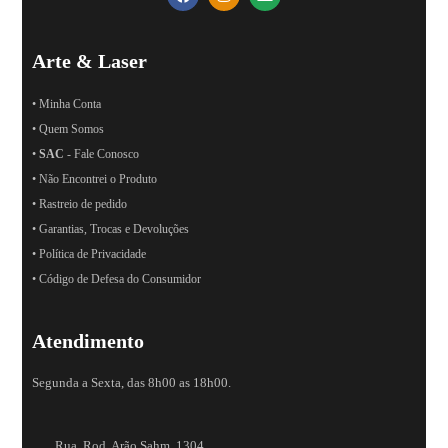
Arte & Laser
• Minha Conta
• Quem Somos
•
SAC
- Fale Conosco
• Não Encontrei o Produto
• Rastreio de pedido
• Garantias, Trocas e Devoluções
• Política de Privacidade
• Código de Defesa do Consumidor
Atendimento
Segunda a Sexta, das 8h00 as 18h00.
Rua. Rod. Arão Sahm, 1304