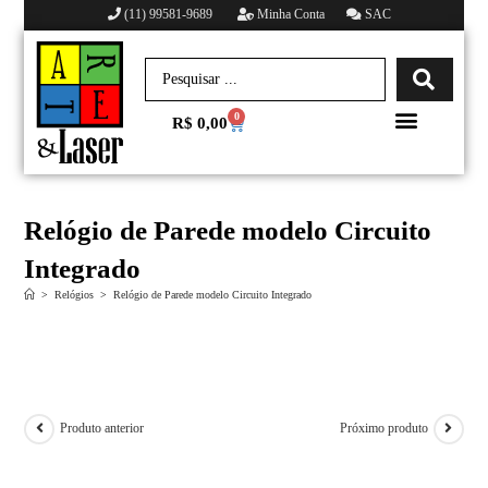
(11) 99581-9689
Minha Conta
SAC
0
R$
0,00
Minha conta
Relógio de Parede modelo Circuito
Integrado
>
Relógios
>
Relógio de Parede modelo Circuito Integrado
Produto anterior
Próximo produto