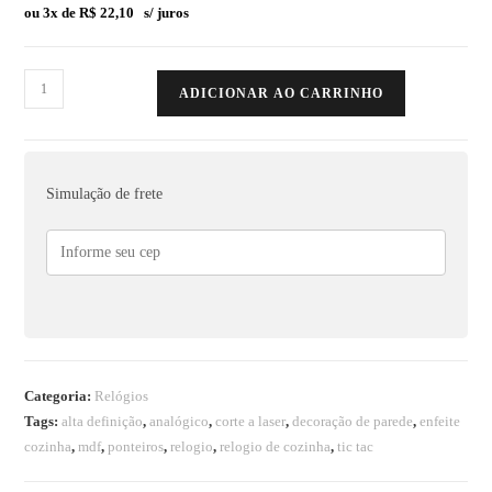
ou 3x de
R$
22,10
s/ juros
ADICIONAR AO CARRINHO
Simulação de frete
Categoria:
Relógios
Tags:
alta definição
,
analógico
,
corte a laser
,
decoração de parede
,
enfeite
cozinha
,
mdf
,
ponteiros
,
relogio
,
relogio de cozinha
,
tic tac