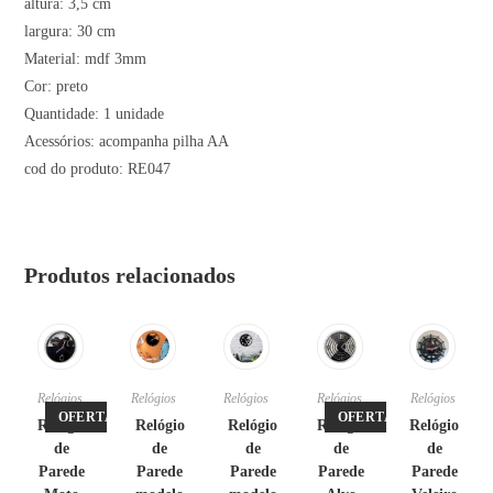
altura: 3,5 cm
largura: 30 cm
Material: mdf 3mm
Cor: preto
Quantidade: 1 unidade
Acessórios: acompanha pilha AA
cod do produto: RE047
Produtos relacionados
Relógios
Relógios
Relógios
Relógios
Relógios
OFERTA!
OFERTA!
Relógio
Relógio
Relógio
Relógio
Relógio
de
de
de
de
de
Parede
Parede
Parede
Parede
Parede