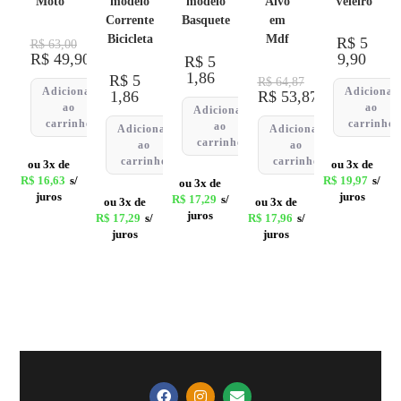
Moto
modelo
modelo
Alvo
Veleiro
Corrente
Basquete
em
Bicicleta
Mdf
R$
5
R$
63,00
R$
49,90
9,90
R$
5
1,86
R$
5
R$
64,87
Adicionar
Adicionar
1,86
R$
53,87
ao
ao
Adicionar
carrinho
carrinho
ao
Adicionar
Adicionar
carrinho
ao
ao
carrinho
carrinho
ou 3x de
ou 3x de
R$
16,63
s/
R$
19,97
s/
ou 3x de
juros
juros
R$
17,29
s/
ou 3x de
ou 3x de
juros
R$
17,29
s/
R$
17,96
s/
juros
juros