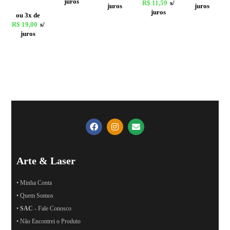
juros
R$
11,59
s/
juros
juros
juros
ou 3x de
R$
19,00
s/
juros
Arte & Laser
• Minha Conta
• Quem Somos
•
SAC
- Fale Conosco
• Não Encontrei o Produto