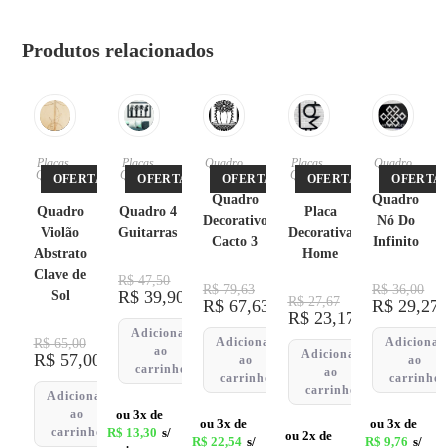
Produtos relacionados
Placas
,
Quadro
Placas
,
Quadro
Placas
,
Quadro
s
Quadro
s
Quadro
OFERTA!
OFERTA!
OFERTA!
OFERTA!
OFERTA!
s
s
s
Quadro
Quadro
Quadro 4
Placa
Quadro
Decorativo
Nó Do
Guitarras
Decorativa
Violão
Cacto 3
Infinito
Home
Abstrato
Clave de
R$
47,50
R$
79,63
R$
36,00
R$
39,90
Sol
R$
27,67
R$
67,63
R$
29,27
R$
23,17
Adicionar
Adicionar
Adicionar
R$
65,00
ao
Adicionar
R$
57,00
ao
ao
carrinho
ao
carrinho
carrinho
carrinho
Adicionar
ou 3x de
ao
ou 3x de
ou 3x de
R$
13,30
s/
carrinho
ou 2x de
R$
22,54
s/
R$
9,76
s/