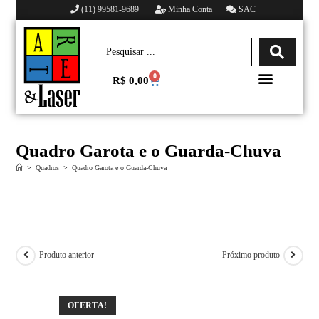
(11) 99581-9689
Minha Conta
SAC
0
R$
0,00
Minha conta
Quadro Garota e o Guarda-Chuva
>
Quadros
>
Quadro Garota e o Guarda-Chuva
Produto anterior
Próximo produto
OFERTA!