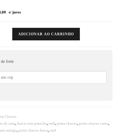
,00
s/ juros
ADICIONAR AO CARRINHO
de frete
rta Chaves
o de casa
,
fusca com prancha
,
mdf
,
porta chaves
,
porta chaves carro
,
arro antigo
,
porta chaves fusca
,
surf