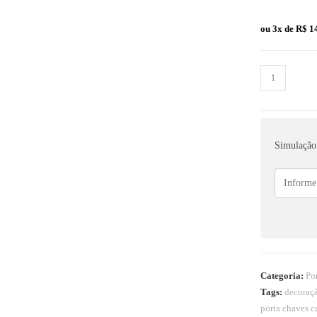
ou 3x de
R$
14
Simulação 
Categoria:
Po
Tags:
decoraçã
porta chaves c