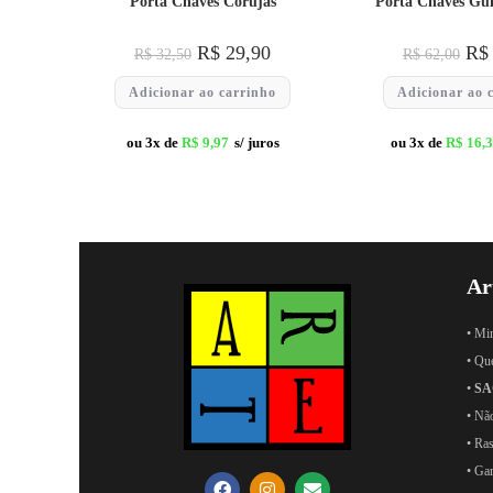
Porta Chaves Corujas
Porta Chaves Gu
R$
29,90
R$
R$
32,50
R$
62,00
Adicionar ao carrinho
Adicionar ao 
ou 3x de
R$
9,97
s/ juros
ou 3x de
R$
16,
Ar
• Mi
• Qu
•
SA
• Nã
• Ras
• Ga