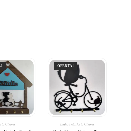
A!
OFERTA!
rta Chaves
Linha Pet
,
Porta Chaves