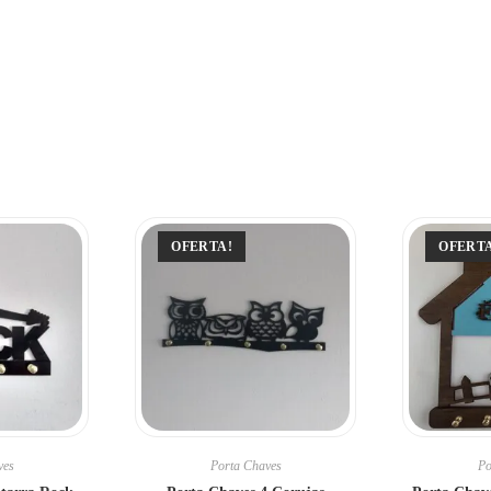
OFERTA!
OFERT
ves
Porta Chaves
Po