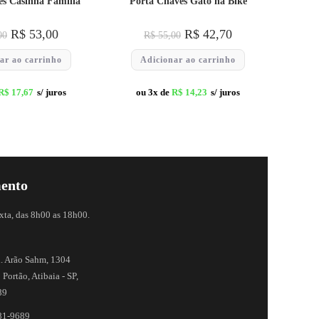
es Casinha Família
Porta Chaves Gato na Bike
R$
53,00
R$
42,70
00
R$
55,00
ar ao carrinho
Adicionar ao carrinho
R$
17,67
s/ juros
ou 3x de
R$
14,23
s/ juros
ento
xta, das 8h00 as 18h00.
. Arão Sahm, 1304
 Portão, Atibaia - SP,
89
81-9689