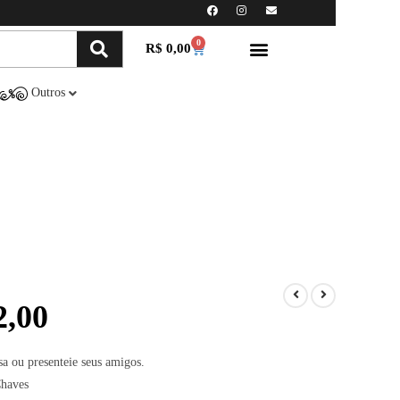
0
R$
0,00
Minha conta
Compre Online
Outros
,00
sa ou presenteie seus amigos.
Chaves