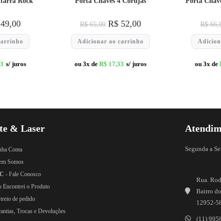
itarra Rock
Porta Chaves 4 Corujas
Porta Chav
49,00
R$
52,00
R$
65,00
R$
66,
carrinho
Adicionar ao carrinho
Adicion
33
s/ juros
ou 3x de
R$
17,33
s/ juros
ou 3x de
te & Laser
Atendim
Segunda a Se
nha Conta
em Somos
C
- Fale Conosco
Rua. Rod
o Encontrei o Produto
Bairro do
treio de pedido
12952-5
rantias, Trocas e Devoluções
(11) 995