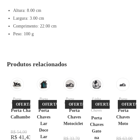
Altura: 8.00 cm
Largura: 3.00 cm
Comprimento: 22.00 cm
Peso: 100 g
Produtos relacionados
Porta
Porta
Porta
Linha
Porta
Chaves
Chaves
Chaves
Pet
,
Chaves
OFERTA!
OFERTA!
OFERTA!
OFERTA!
OFERTA!
Porta
Porta Chaves
Porta
Porta
Chaves
Porta
Calhambeque
Chaves
Chaves
Chaves
Porta
Lar
Motocicleta
Moto
Chaves
Doce
Gato
R$
54,00
R$
41,43
Lar
na
R$
33,70
R$
63,00