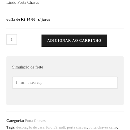
Lindo Porta Chaves
ou 3x de
R$
14,00
s/ juros
ADICIONAR AO CARRINHO
Simulação de frete
Categoria:
Porta Chaves
Tags:
decoração de casa
,
ford 59
,
mdf
,
porta chaves
,
porta chaves carro
,