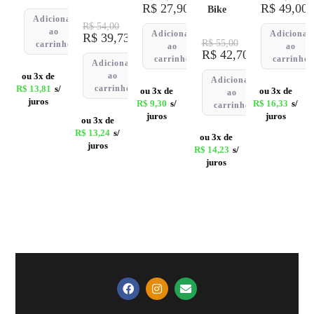
R$
27,90
R$
49,00
Bike
Adicionar
R$
54,00
ao
Adicionar
Adicionar
R$
39,73
R$
55,00
carrinho
ao
ao
R$
42,70
carrinho
carrinho
Adicionar
ou 3x de
ao
Adicionar
R$
13,81
s/
carrinho
ou 3x de
ou 3x de
ao
juros
R$
9,30
s/
R$
16,33
s/
carrinho
juros
juros
ou 3x de
R$
13,24
s/
ou 3x de
juros
R$
14,23
s/
juros