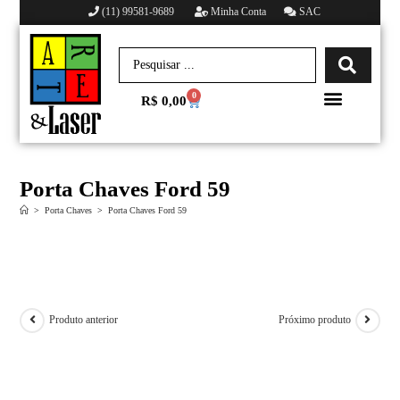
(11) 99581-9689
Minha Conta
SAC
0
R$
0,00
Minha conta
Porta Chaves Ford 59
>
Porta Chaves
>
Porta Chaves Ford 59
Produto anterior
Próximo produto