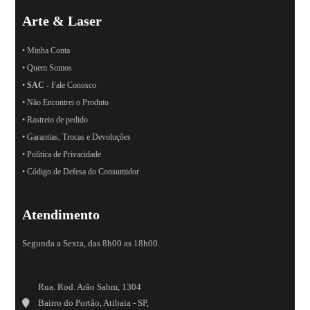
Arte & Laser
• Minha Conta
• Quem Somos
•
SAC
- Fale Conosco
• Não Encontrei o Produto
• Rastreio de pedido
• Garantias, Trocas e Devoluções
• Política de Privacidade
• Código de Defesa do Consumidor
Atendimento
Segunda a Sexta, das 8h00 as 18h00.
Rua. Rod. Arão Sahm, 1304
Bairro do Portão, Atibaia - SP,