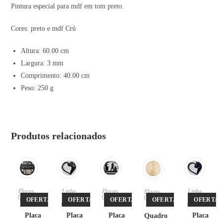
Pintura especial para mdf em tom preto.
Cores: preto e mdf Crú
Altura: 60.00 cm
Largura: 3 mm
Comprimento: 40.00 cm
Peso: 250 g
Produtos relacionados
Placas
,
Linha
Placas
,
Linha
Placas
,
Quadro
Pet
,
Quadro
Pet
,
Quadro
OFERTA!
OFERTA!
OFERTA!
OFERTA!
OFERTA!
s
Placas
s
Placas
s
Placa
Placa
Placa
Placa
Quadro