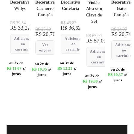
Decorativa
Decorativa
Decorativa
Decorativa
Violão
Willys
Cachorro
Cutelaria
Gato
Abstrato
Coração
Coração
Clave de
Sol
R$
39,84
R$
43,82
R$
33,22
R$
36,62
R$
25,10
R$
24,97
R$
20,70
R$
20,74
R$
65,00
Adicionar
Adicionar
R$
57,00
ao
ao
Ver
Adicionar
carrinho
carrinho
opções
ao
Adicionar
carrinho
ao
carrinho
ou 3x de
ou 3x de
ou 2x de
R$
11,07
s/
R$
12,21
s/
R$
10,35
s/
ou 2x de
juros
juros
juros
R$
10,37
s/
ou 3x de
juros
R$
19,00
s/
juros