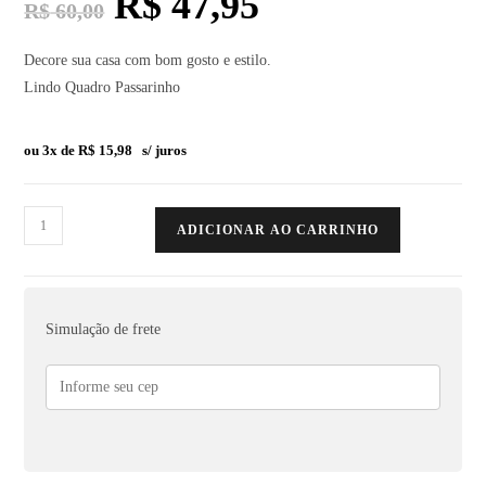
R$
47,95
R$
60,00
Decore sua casa com bom gosto e estilo.
Lindo Quadro Passarinho
ou 3x de
R$
15,98
s/ juros
ADICIONAR AO CARRINHO
Simulação de frete