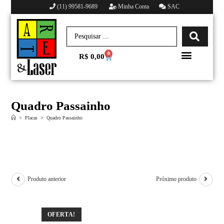
(11) 99581-9689
Minha Conta
SAC
0
R$
0,00
Minha conta
Quadro Passainho
>
Placas
>
Quadro Passainho
Produto anterior
Próximo produto
OFERTA!