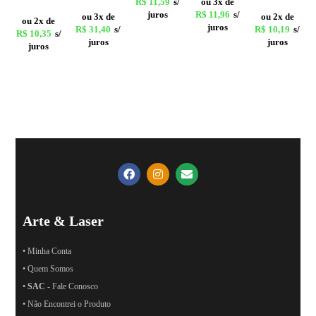
R$
11,59
s/
ou 3x de
juros
R$
11,96
s/
ou 3x de
ou 2x de
ou 2x de
juros
R$
31,40
s/
R$
10,19
s/
R$
10,35
s/
juros
juros
juros
Arte & Laser
• Minha Conta
• Quem Somos
•
SAC
- Fale Conosco
• Não Encontrei o Produto