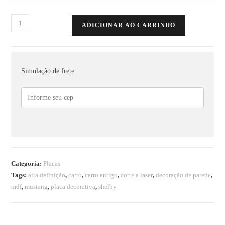
ADICIONAR AO CARRINHO
Simulação de frete
Categoria:
Placas
Tags:
alta definição
,
carro
,
carro antigo
,
corte a laser
,
decoração de parede
,
mdf
,
mustang
,
placa decorativa
,
shelby