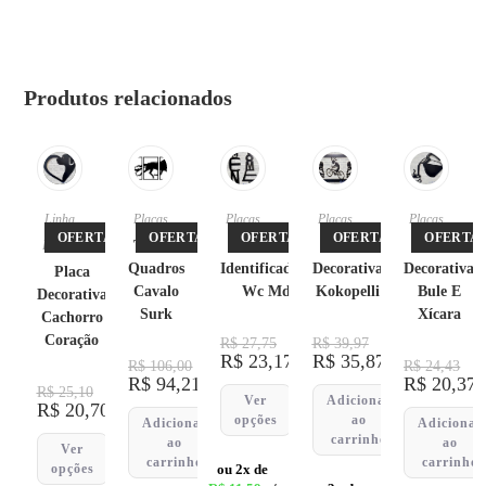
Produtos relacionados
Linha
Placas
Placas
Placas
Placas
Pet
,
OFERTA!
OFERTA!
OFERTA!
OFERTA!
OFERTA!
Placas
Trio de
Placa
Placa
Placa
Quadros
Identificadores
Decorativa
Decorativa
Placa
Cavalo
Wc Mdf
Kokopelli
Bule E
Decorativa
Surk
Xícara
Cachorro
Coração
R$
27,75
R$
39,97
R$
23,17
R$
35,87
R$
106,00
R$
24,43
R$
94,21
R$
20,37
R$
25,10
Ver
Adicionar
R$
20,70
opções
ao
Adicionar
Adicionar
carrinho
ao
ao
Ver
carrinho
carrinho
opções
ou 2x de