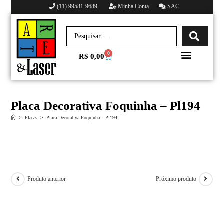
(11) 99581-9689
Minha Conta
SAC
0
R$
0,00
Minha conta
Placa Decorativa Foquinha – Pl194
>
Placas
>
Placa Decorativa Foquinha – Pl194
Produto anterior
Próximo produto