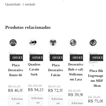
Quantidade: 1 unidade
Produtos relacionados
Placas
,
Placas
Placas
,
Placas
Mandal
Quadro
Quadro
as
,
OFERTA!
OFERTA!
OFERTA!
OFERTA!
OFERTA!
s
Trio de
s
Placa
Placas
,
Quadro
Quadros
Decorativa
Placa
Placa
s
Cavalo
Bule e café
Decorativa
Decorativa
Placa Bike
Surk
Wellcome
Route 66
Falcão
Engrenage
em Laca
em MDF
R$
106,00
38cm
R$
55,30
R$
87,56
R$
94,21
R$
46,97
R$
72,97
R$
42,90
R$
39,90
R$
79,80
Adicionar
Adicionar
Adicionar
R$
75,00
ao
ao
ao
Adicionar