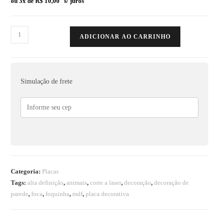
ou 3x de
R$
10,00
s/ juros
ADICIONAR AO CARRINHO
Simulação de frete
Categoria:
Placas
Tags:
alta definição
,
animais
,
corte a laser
,
decoração
,
decoração de
parede
,
foca
,
foquinha
,
mdf
,
placa decorativa