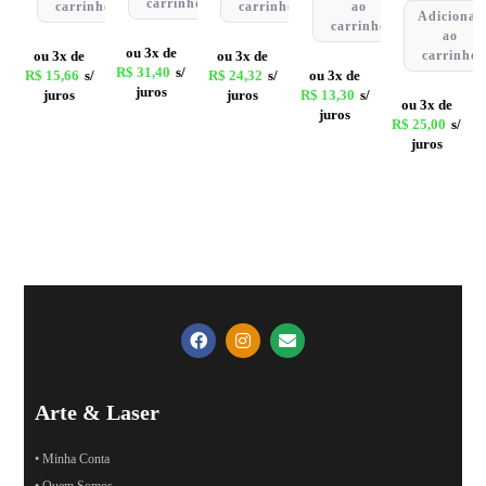
carrinho
carrinho
carrinho
ao
Adicionar
carrinho
ao
ou 3x de
ou 3x de
ou 3x de
carrinho
R$
31,40
s/
R$
15,66
s/
R$
24,32
s/
ou 3x de
juros
juros
juros
R$
13,30
s/
ou 3x de
juros
R$
25,00
s/
juros
Arte & Laser
• Minha Conta
• Quem Somos