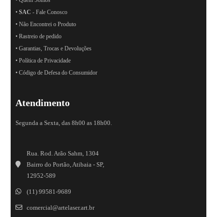
•
SAC
- Fale Conosco
• Não Encontrei o Produto
• Rastreio de pedido
• Garantias, Trocas e Devoluções
• Política de Privacidade
• Código de Defesa do Consumidor
Atendimento
Segunda a Sexta, das 8h00 as 18h00.
Rua. Rod. Arão Sahm, 1304
Bairro do Portão, Atibaia - SP,
12952-589
(11) 99581-9689
comercial@artelaser.art.br