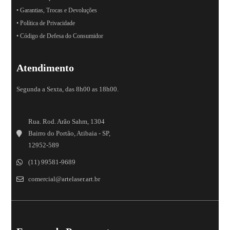
• Garantias, Trocas e Devoluções
• Política de Privacidade
• Código de Defesa do Consumidor
Atendimento
Segunda a Sexta, das 8h00 as 18h00.
Rua. Rod. Arão Sahm, 1304
Bairro do Portão, Atibaia - SP,
12952-589
(11) 99581-9689
comercial@artelaser.art.br