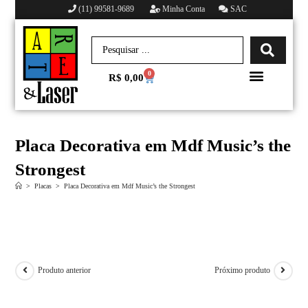
(11) 99581-9689
Minha Conta
SAC
0
R$
0,00
Minha conta
Placa Decorativa em Mdf Music’s the
Strongest
>
Placas
>
Placa Decorativa em Mdf Music’s the Strongest
Produto anterior
Próximo produto