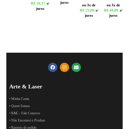
juros
R$
10,37
s/
ou 3x de
ou 3x de
juros
R$
25,00
s/
R$
40,00
s/
juros
juros
Arte & Laser
• Minha Conta
• Quem Somos
•
SAC
- Fale Conosco
• Não Encontrei o Produto
• Rastreio de pedido