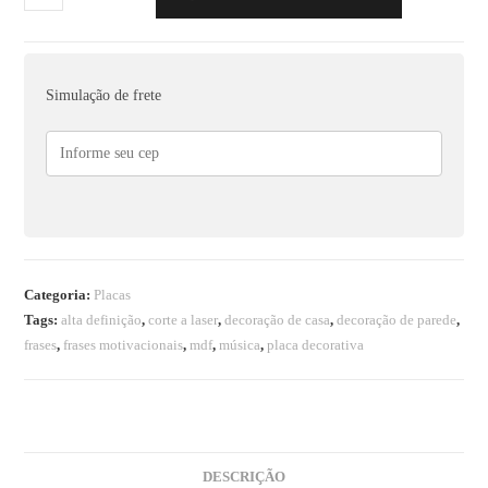
Simulação de frete
Categoria:
Placas
Tags:
alta definição
,
corte a laser
,
decoração de casa
,
decoração de parede
,
frases
,
frases motivacionais
,
mdf
,
música
,
placa decorativa
DESCRIÇÃO