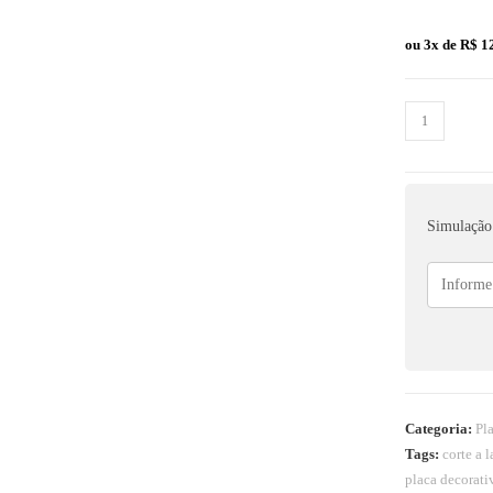
ou 3x de
R$
12
Simulação 
Categoria:
Pl
Tags:
corte a l
placa decorati