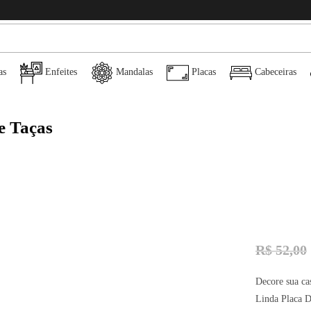
as
Enfeites
Mandalas
Placas
Cabeceiras
e Taças
R$
52,00
Decore sua ca
Linda Placa D