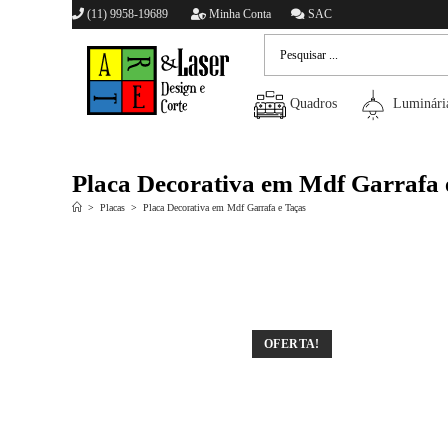
(11) 9958-19689
Minha Conta
SAC
Quadros
Luminári
Placa Decorativa em Mdf Garrafa 
>
Placas
>
Placa Decorativa em Mdf Garrafa e Taças
OFERTA!