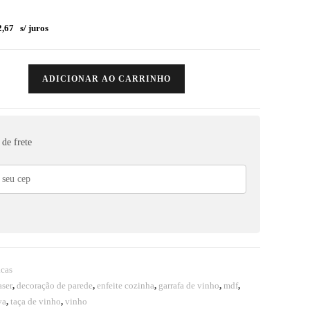
,67
s/ juros
ADICIONAR AO CARRINHO
de frete
acas
aser
,
decoração de parede
,
enfeite cozinha
,
garrafa de vinho
,
mdf
,
va
,
taça de vinho
,
vinho