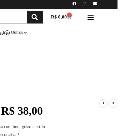
0
R$
0,00
Minha conta
Compre Online
Outros
R$
38,00
sa com bom gosto e estilo.
ecorativa!!!