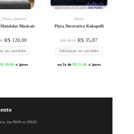
s
,
Placas
,
Quadros
Placas
 Mandalas Musicais
Placa Decorativa Kokopelli
R$
120,00
R$
35,87
00
R$
39,97
ar ao carrinho
Adicionar ao carrinho
R$
40,00
s/ juros
ou 3x de
R$
11,96
s/ juros
ento
xta, das 8h00 as 18h00.