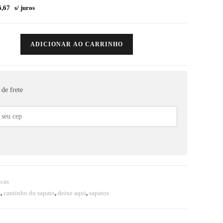
,67
s/ juros
ADICIONAR AO CARRINHO
de frete
acas
s
,
cantinho do sapato
,
deixe aqui
,
sapatos