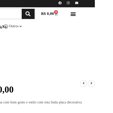
0
R$
0,00
Minha conta
Compre Online
Outros
,00
sa com bom gosto e estilo com esta linda placa decorativa.