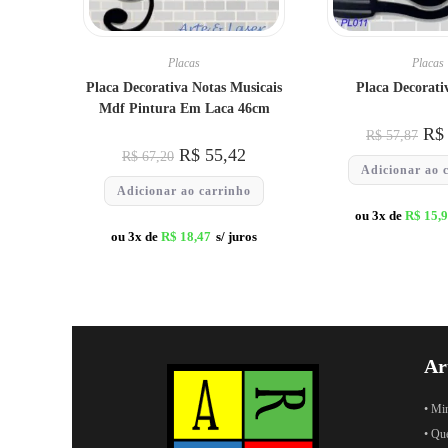
Placas
Placas
Placa Decorativa Notas Musicais
Placa Decorati
Mdf Pintura Em Laca 46cm
R$
R$
57,87
R$
55,42
R$
67,20
Adicionar ao 
Adicionar ao carrinho
ou 3x de
R$
15,
ou 3x de
R$
18,47
s/ juros
Ar
• Mi
• Qu