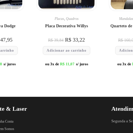
Placas
,
Quadros
Mandala
va Dodge
Placa Decorativa Willys
Quarteto de
47,95
R$
33,22
R$
39,84
R$
160,
carrinho
Adicionar ao carrinho
Adicion
98
s/ juros
ou 3x de
R$
11,07
s/ juros
ou 3x de
te & Laser
Atendim
Segunda a Se
nha Conta
em Somos