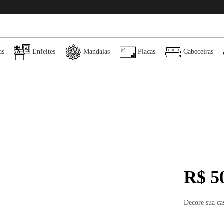
as
Enfeites
Mandalas
Placas
Cabeceiras
R$
50
Decore sua ca