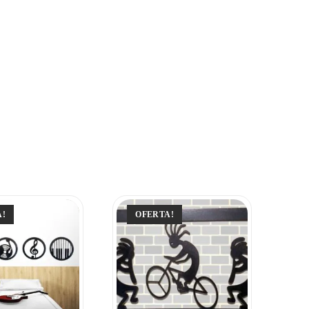
A!
OFERTA!