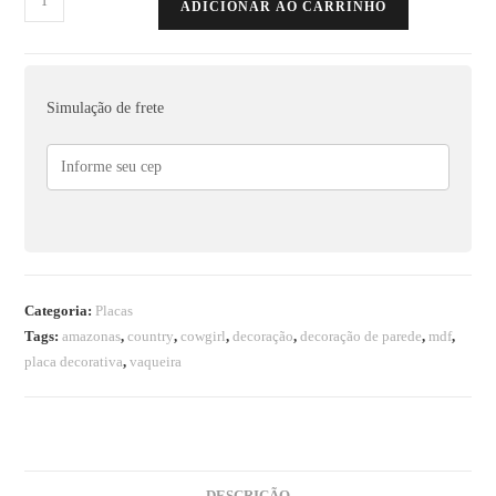
ADICIONAR AO CARRINHO
Simulação de frete
Categoria:
Placas
Tags:
amazonas
,
country
,
cowgirl
,
decoração
,
decoração de parede
,
mdf
,
placa decorativa
,
vaqueira