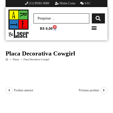
(11) 99581-9689
Minha Conta
SAC
0
R$
0,00
Minha conta
Placa Decorativa Cowgirl
>
Placas
>
Placa Decorativa Cowgirl
Produto anterior
Próximo produto