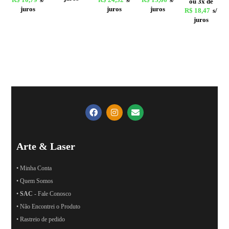
ou 3x de
juros
juros
juros
R$
18,47
s/
juros
Arte & Laser
• Minha Conta
• Quem Somos
•
SAC
- Fale Conosco
• Não Encontrei o Produto
• Rastreio de pedido