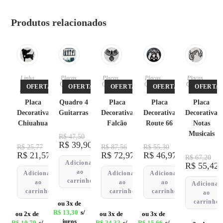
Produtos relacionados
Linha
Placas
,
Placas
,
Placas
,
Placas
,
Pet
,
Quadro
Quadro
Quadro
Quadro
OFERTA!
OFERTA!
OFERTA!
OFERTA!
OFERTA!
Placas
s
s
s
s
Placa
Quadro 4
Placa
Placa
Placa
Decorativa
Guitarras
Decorativa
Decorativa
Decorativa
Chiuahua
Falcão
Route 66
Notas
Musicais
R$
47,50
R$
39,90
R$
25,77
R$
87,56
R$
55,30
R$
21,57
R$
72,97
R$
46,97
R$
67,20
Adicionar
R$
55,42
ao
Adicionar
Adicionar
Adicionar
carrinho
ao
ao
ao
Adicionar
carrinho
carrinho
carrinho
ao
carrinho
ou 3x de
R$
13,30
s/
ou 2x de
ou 3x de
ou 3x de
juros
R$
10,79
s/
R$
24,32
s/
R$
15,66
s/