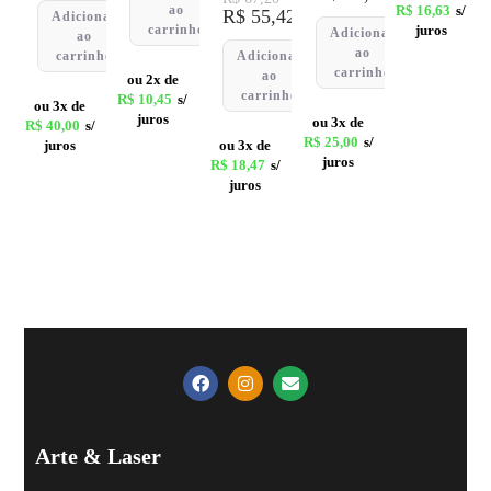
ao
R$
16,63
s/
R$
55,42
Adicionar
carrinho
juros
Adicionar
ao
ao
carrinho
Adicionar
carrinho
ao
ou 2x de
carrinho
R$
10,45
s/
ou 3x de
juros
ou 3x de
R$
40,00
s/
R$
25,00
s/
juros
ou 3x de
juros
R$
18,47
s/
juros
Arte & Laser