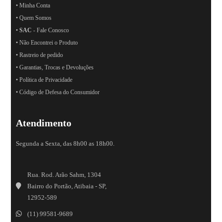
• Minha Conta
• Quem Somos
•
SAC
- Fale Conosco
• Não Encontrei o Produto
• Rastreio de pedido
• Garantias, Trocas e Devoluções
• Política de Privacidade
• Código de Defesa do Consumidor
Atendimento
Segunda a Sexta, das 8h00 as 18h00.
Rua. Rod. Arão Sahm, 1304
Bairro do Portão, Atibaia - SP,
12952-589
(11) 99581-9689