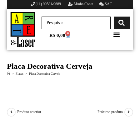
(11) 99581-9689
Minha Conta
SAC
0
R$
0,00
Minha conta
Placa Decorativa Cerveja
>
Placas
>
Placa Decorativa Cerveja
Produto anterior
Próximo produto