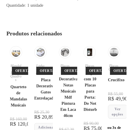
Quantidade: 1 unidade
Produtos relacionados
Mandal
Linha
Placas
Placas
Placas
,
as
,
Pet
,
Quadro
OFERTA!
OFERTA!
OFERTA!
OFERTA!
OFERTA!
Placas
,
Placas
Placa
Jogo
s
Quadro
Decorativa
com 10
s
Placa
Crucifixo
Notas
Placas
Decorativa
Quarteto
Musicais
para
Gatos
de
R$
55,00
Mdf
Porta:
R$
49,90
Entrelaçados
Mandalas
Pintura
Do Not
Musicais
Ver
Em Laca
Disturb
R$
25,30
opções
46cm
R$
20,89
R$
160,00
R$
120,00
R$
90,00
Adicionar
R$
75,00
ou 3x de
R$
67,20