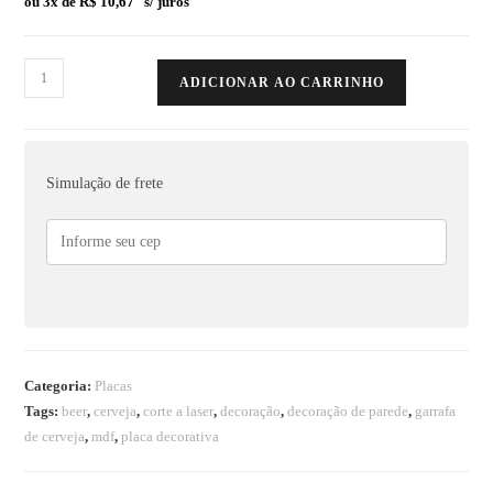
ou 3x de
R$
10,67
s/ juros
ADICIONAR AO CARRINHO
Simulação de frete
Categoria:
Placas
Tags:
beer
,
cerveja
,
corte a laser
,
decoração
,
decoração de parede
,
garrafa
de cerveja
,
mdf
,
placa decorativa