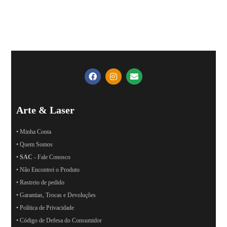
Arte & Laser
• Minha Conta
• Quem Somos
•
SAC
- Fale Conosco
• Não Encontrei o Produto
• Rastreio de pedido
• Garantias, Trocas e Devoluções
• Política de Privacidade
• Código de Defesa do Consumidor