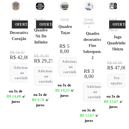
Geral
Quadro
Geral
Geral
,
Geral
,
s
Quadro
Linha
OFERTA!
OFERTA!
OFERTA!
Placa
Quadro
s
Pet
,
Quadro
Placas
Decorativa
Taças
Quadro
Nó Do
Jogo
Corujão
decorativo
Infinito
Quadrinhos
R$
5
Flor
Shitzu
8,00
Sobreposta
R$
54,47
R$
36,00
R$
42,00
2
R$
29,27
Adicionar
R$
60,00
ao
R$
47,00
Adicionar
R$
3
Adicionar
carrinho
ao
8,00
ao
carrinho
Ver
carrinho
opções
ou 3x de
Adicionar
R$
19,33
s/
ou 3x de
ao
ou 3x de
juros
R$
14,00
s/
ou 3x de
carrinho
R$
9,76
s/
juros
R$
15,67
s/
juros
juros
ou 3x de
R$
12,67
s/
juros