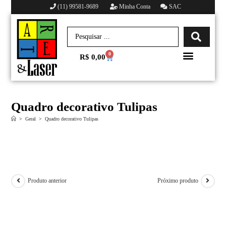
(11) 99581-9689
Minha Conta
SAC
0
R$
0,00
Minha conta
Quadro decorativo Tulipas
>
Geral
>
Quadro decorativo Tulipas
Produto anterior
Próximo produto