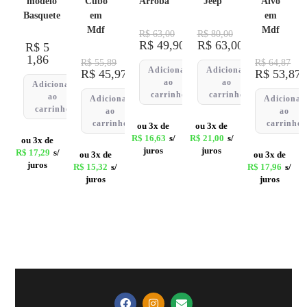
modelo
Cubo
Arroba
Jeep
Alvo
Basquete
em
em
Mdf
Mdf
R$
63,00
R$
80,00
R$
49,90
R$
63,00
R$
5
1,86
R$
55,89
R$
64,87
Adicionar
Adicionar
R$
45,97
R$
53,87
ao
ao
Adicionar
carrinho
carrinho
ao
Adicionar
Adicionar
carrinho
ao
ao
carrinho
carrinho
ou 3x de
ou 3x de
R$
16,63
s/
R$
21,00
s/
ou 3x de
juros
juros
R$
17,29
s/
ou 3x de
ou 3x de
juros
R$
15,32
s/
R$
17,96
s/
juros
juros