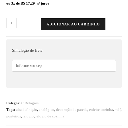
ou 3x de
R$
17,29
s/ juros
ADICIONAR AO CARRINHO
Simulação de frete
Categoria:
Relógios
Tags:
alta definição
,
analógico
,
decoração de parede
,
enfeite cozinha
,
mdf
,
ponteiros
,
relogio
,
relogio de cozinha