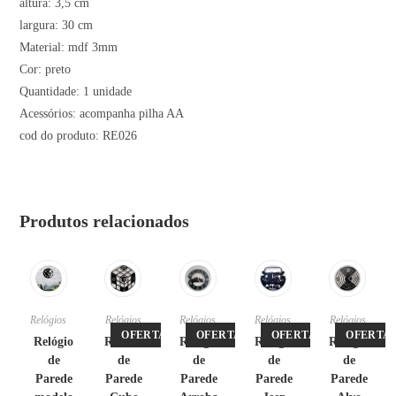
altura: 3,5 cm
largura: 30 cm
Material: mdf 3mm
Cor: preto
Quantidade: 1 unidade
Acessórios: acompanha pilha AA
cod do produto: RE026
Produtos relacionados
Relógios
Relógios
Relógios
Relógios
Relógios
OFERTA!
OFERTA!
OFERTA!
OFERTA!
Relógio
Relório
Relógio
Relógio
Relógio
de
de
de
de
de
Parede
Parede
Parede
Parede
Parede