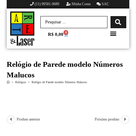
(11) 99581-9689
Minha Conta
SAC
0
R$
0,00
Minha conta
Relógio de Parede modelo Números
Malucos
>
Relógios
>
Relógio de Parede modelo Números Malucos
Produto anterior
Próximo produto