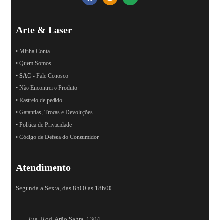
Arte & Laser
• Minha Conta
• Quem Somos
•
SAC
- Fale Conosco
• Não Encontrei o Produto
• Rastreio de pedido
• Garantias, Trocas e Devoluções
• Política de Privacidade
• Código de Defesa do Consumidor
Atendimento
Segunda a Sexta, das 8h00 as 18h00.
Rua. Rod. Arão Sahm, 1304