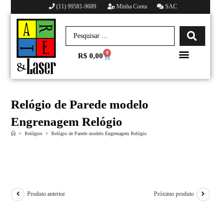
(11) 99581-9689
Minha Conta
SAC
0
R$
0,00
Minha conta
Relógio de Parede modelo
Engrenagem Relógio
>
Relógios
>
Relógio de Parede modelo Engrenagem Relógio
Produto anterior
Próximo produto