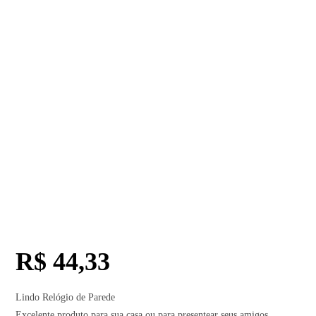
R$
44,33
Lindo Relógio de Parede
Excelente produto para sua casa ou para presentear seus amigos.