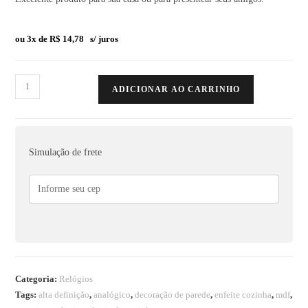
ou 3x de
R$
14,78
s/ juros
ADICIONAR AO CARRINHO
Simulação de frete
Categoria:
Relógios
Tags:
alta definição
,
analógico
,
decoração de parede
,
enfeite cozinha
,
mdf
,