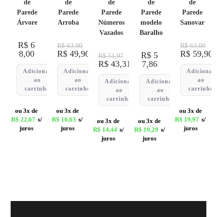
de
de
de
de
de
Parede
Parede
Parede
Parede
Parede
Árvore
Arroba
Números
modelo
Sanovar
Vazados
Baralho
R$
6
R$
63,00
R$
63,00
8,00
R$
49,90
R$
59,90
R$
5
R$
51,97
R$
43,31
7,86
Adicionar
Adicionar
Adicionar
ao
ao
ao
Adicionar
Adicionar
carrinho
carrinho
carrinho
ao
ao
carrinho
carrinho
ou 3x de
ou 3x de
ou 3x de
R$
22,67
s/
R$
16,63
s/
R$
19,97
s/
ou 3x de
ou 3x de
juros
juros
juros
R$
14,44
s/
R$
19,29
s/
juros
juros