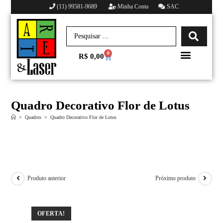
(11) 99581-9689
Minha Conta
SAC
0
R$
0,00
Minha conta
Quadro Decorativo Flor de Lotus
>
Quadros
>
Quadro Decorativo Flor de Lotus
Produto anterior
Próximo produto
OFERTA!