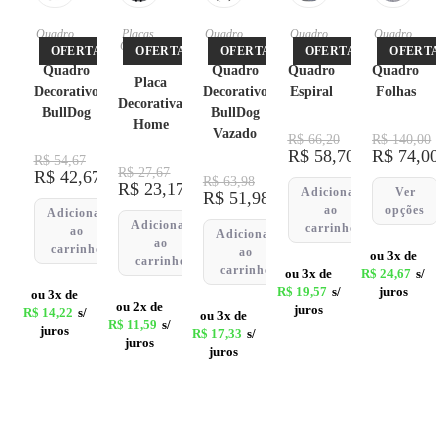
Quadro
Placas
,
Quadro
Quadro
Quadro
s
Quadro
s
s
s
OFERTA!
OFERTA!
OFERTA!
OFERTA!
OFERTA!
s
Quadro
Quadro
Quadro
Quadro
Placa
Decorativo
Decorativo
Espiral
Folhas
Decorativa
BullDog
BullDog
Home
Vazado
R$
66,20
R$
140,00
R$
58,70
R$
74,00
R$
54,67
R$
27,67
R$
42,67
R$
63,98
R$
23,17
Adicionar
Ver
R$
51,98
ao
opções
Adicionar
Adicionar
carrinho
ao
Adicionar
ao
carrinho
ao
ou 3x de
carrinho
carrinho
ou 3x de
R$
24,67
s/
R$
19,57
s/
juros
ou 3x de
ou 2x de
juros
R$
14,22
s/
ou 3x de
R$
11,59
s/
juros
R$
17,33
s/
juros
juros