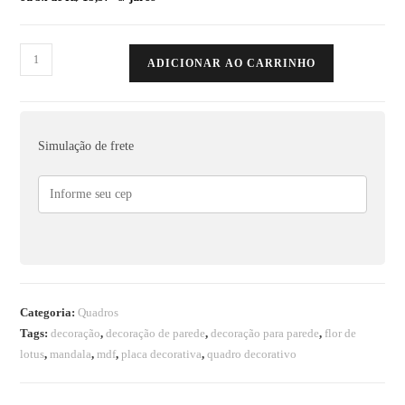
ADICIONAR AO CARRINHO
Simulação de frete
Categoria:
Quadros
Tags:
decoração
,
decoração de parede
,
decoração para parede
,
flor de
lotus
,
mandala
,
mdf
,
placa decorativa
,
quadro decorativo