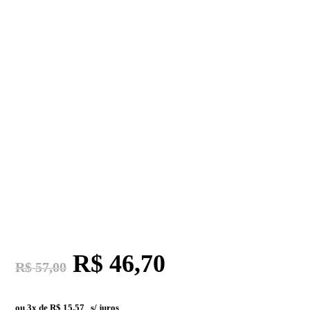
R$
46,70
R$
57,00
ou 3x de
R$
15,57
s/ juros