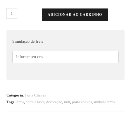
ADICIONAR AO CARRINHO
Simulação de frete
Categoria:
Porta Chaves
Tags:
bmw
,
corte a laser
,
decoração
,
mdf
,
porta chaves
,
símbolo bmw