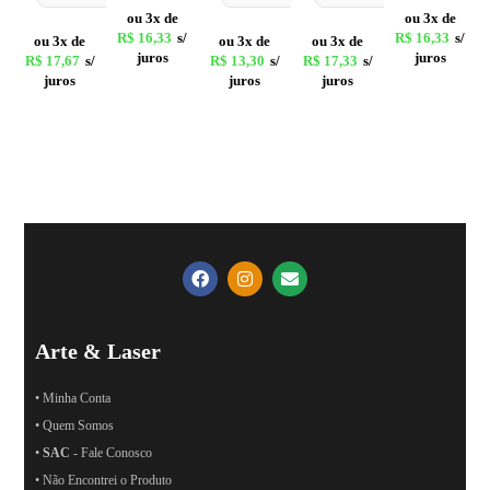
ou 3x de
ou 3x de
R$
16,33
s/
R$
16,33
s/
ou 3x de
ou 3x de
ou 3x de
juros
juros
R$
17,67
s/
R$
13,30
s/
R$
17,33
s/
juros
juros
juros
Arte & Laser
• Minha Conta
• Quem Somos
•
SAC
- Fale Conosco
• Não Encontrei o Produto