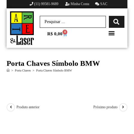
(11) 99581-9689
Minha Conta
SAC
0
R$
0,00
Minha conta
Porta Chaves Símbolo BMW
>
Porta Chaves
>
Porta Chaves Símbolo BMW
Produto anterior
Próximo produto