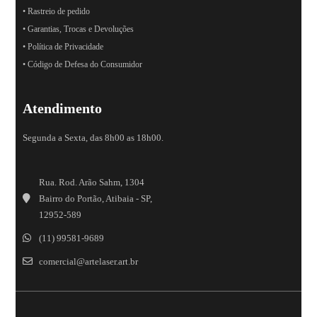
• Rastreio de pedido
• Garantias, Trocas e Devoluções
• Política de Privacidade
• Código de Defesa do Consumidor
Atendimento
Segunda a Sexta, das 8h00 as 18h00.
Rua. Rod. Arão Sahm, 1304
Bairro do Portão, Atibaia - SP,
12952-589
(11) 99581-9689
comercial@artelaser.art.br