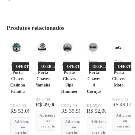
Produtos relacionados
Porta
Porta
Porta
Porta
Porta
Chaves
Chaves
Chaves
Chaves
Chaves
OFERTA!
OFERTA!
OFERTA!
OFERTA!
OFERTA!
Porta
Porta
Portas
Porta
Porta
Chaves
Chaves
Chaves
Chaves
Chaves
Casinha
Yamaha
Jipe
4
Moto
Família
Hummer
Corujas
R$
62,00
R$
63,00
R$
49,00
R$
49,00
R$
66,00
R$
54,00
R$
65,00
R$
53,00
R$
39,90
R$
52,00
Adicionar
Adicionar
ao
ao
Adicionar
Adicionar
Adicionar
carrinho
carrinho
ao
ao
ao
carrinho
carrinho
carrinho