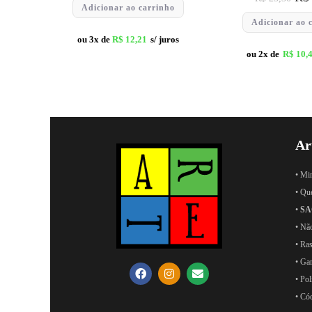
Adicionar ao carrinho
Adicionar ao 
ou 3x de
R$
12,21
s/ juros
ou 2x de
R$
10,
Ar
• Mi
• Qu
•
SA
• Nã
• Ras
• Ga
• Pol
• Có