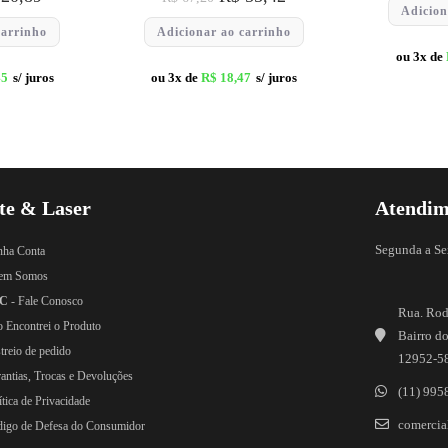
Adicion
carrinho
Adicionar ao carrinho
ou 3x de
45
s/ juros
ou 3x de
R$
18,47
s/ juros
te & Laser
Atendim
Segunda a Se
nha Conta
em Somos
C
- Fale Conosco
Rua. Rod
o Encontrei o Produto
Bairro do
treio de pedido
12952-5
rantias, Trocas e Devoluções
(11) 995
ítica de Privacidade
comercial
digo de Defesa do Consumidor