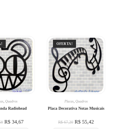
A!
OFERTA!
cas
,
Quadros
Placas
,
Quadros
anda Radiohead
Placa Decorativa Notas Musicais
R$
34,67
R$
55,42
58
R$
67,20