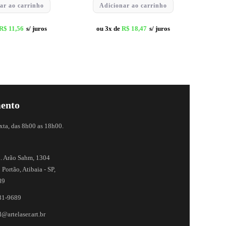
ar ao carrinho
Adicionar ao carrinho
R$
11,56
s/ juros
ou 3x de
R$
18,47
s/ juros
ento
xta, das 8h00 as 18h00.
. Arão Sahm, 1304
 Portão, Atibaia - SP,
89
81-9689
@artelaser.art.br