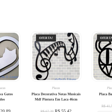
OFERTA!
OFERT
lacas
Placas
Pla
va Gatos
Placa Decorativa Notas Musicais
Placa B
dos
Mdf Pintura Em Laca 46cm
R$
41,
20,89
R$
55,42
R$
67,20