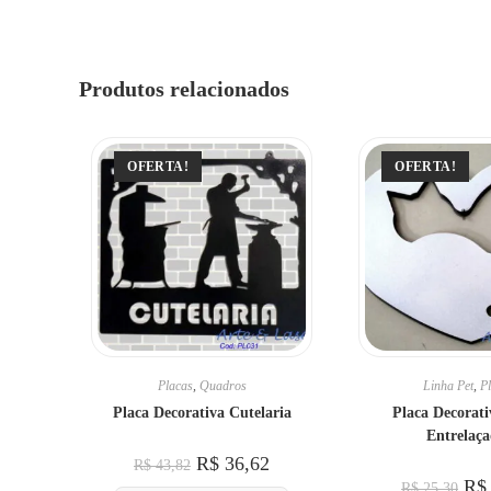
Produtos relacionados
OFERTA!
OFERTA!
Placas
,
Quadros
Linha Pet
,
P
Placa Decorativa Cutelaria
Placa Decorati
Entrelaça
R$
36,62
R$
43,82
R$
R$
25,30