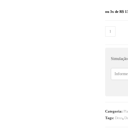
ou 3x de
R$
13
Simulação 
Categoria:
Pl
Tags:
Deus
,
De