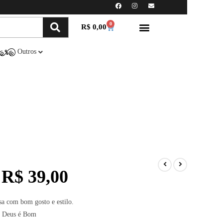
0
R$
0,00
Minha conta
Compre Online
Outros
R$
39,00
sa com bom gosto e estilo.
 Deus é Bom