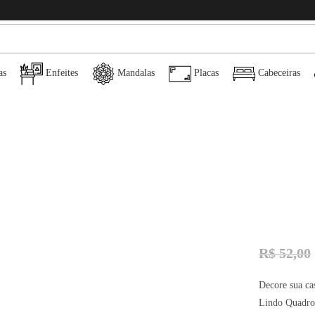
as
Enfeites
Mandalas
Placas
Cabeceiras
R$
52,00
Decore sua ca
Lindo Quadro