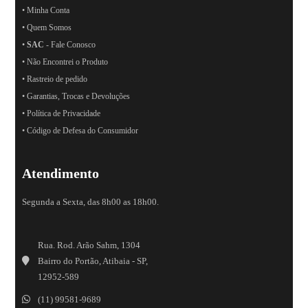
• Minha Conta
• Quem Somos
•
SAC
- Fale Conosco
• Não Encontrei o Produto
• Rastreio de pedido
• Garantias, Trocas e Devoluções
• Política de Privacidade
• Código de Defesa do Consumidor
Atendimento
Segunda a Sexta, das 8h00 as 18h00.
Rua. Rod. Arão Sahm, 1304
Bairro do Portão, Atibaia - SP,
12952-589
(11) 99581-9689