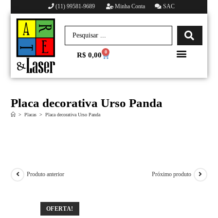
(11) 99581-9689
Minha Conta
SAC
0
R$
0,00
Minha conta
Placa decorativa Urso Panda
>
Placas
>
Placa decorativa Urso Panda
Produto anterior
Próximo produto
OFERTA!