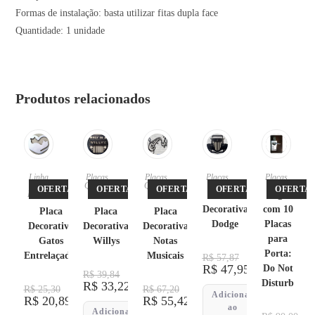
Formas de instalação: basta utilizar fitas dupla face
Quantidade: 1 unidade
Produtos relacionados
Linha
Placas
,
Placas
,
Placas
Placas
Pet
,
Quadro
Quadro
OFERTA!
OFERTA!
OFERTA!
OFERTA!
OFERTA!
Placas
s
s
Placa
Jogo
Decorativa
com 10
Placa
Placa
Placa
Dodge
Placas
Decorativa
Decorativa
Decorativa
para
Gatos
Willys
Notas
Porta:
Entrelaçados
Musicais
R$
57,87
R$
47,95
Do Not
R$
39,84
Disturb
R$
33,22
R$
25,30
R$
67,20
Adicionar
R$
20,89
R$
55,42
ao
Adicionar