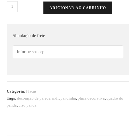
ADICIONAR AO CARRINHO
Simulação de frete
Categoria:
Placas
Tags:
decoração de parede
,
mdf
,
pandinha
,
placa decorativa
,
quadro do
panda
,
urso panda