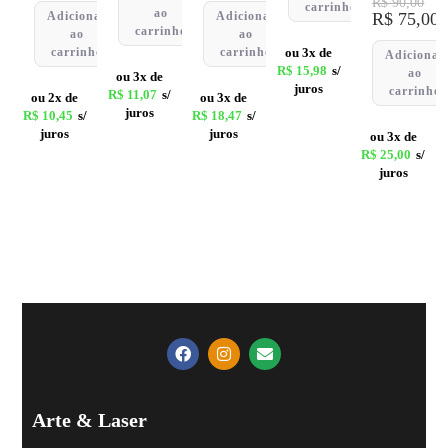
R$
90,00
carrinho
ao
Adicionar
Adicionar
R$
75,00
carrinho
ao
ao
carrinho
carrinho
ou 3x de
Adicionar
R$
15,98
s/
ao
ou 3x de
juros
carrinho
R$
11,07
s/
ou 2x de
ou 3x de
juros
R$
10,45
s/
R$
18,47
s/
juros
juros
ou 3x de
R$
25,00
s/
juros
Arte & Laser