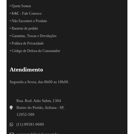
• Quem Somos
•
SAC
- Fale Conosco
• Não Encontrei o Produto
• Rastreio de pedido
• Garantias, Trocas e Devoluções
• Política de Privacidade
• Código de Defesa do Consumidor
Atendimento
Segunda a Sexta, das 8h00 as 18h00.
Rua. Rod. Arão Sahm, 1304
Bairro do Portão, Atibaia - SP,
12952-589
(11) 99581-9689