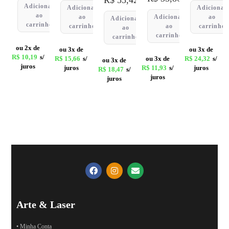
Adicionar
Adicionar
Adicionar
ao
ao
Adicionar
ao
Adicionar
carrinho
carrinho
ao
carrinho
ao
carrinho
carrinho
ou 2x de
ou 3x de
ou 3x de
R$
10,19
s/
R$
15,66
s/
ou 3x de
R$
24,32
s/
ou 3x de
juros
juros
R$
11,93
s/
juros
R$
18,47
s/
juros
juros
Arte & Laser
• Minha Conta