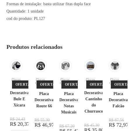
Formas de instalação: basta utilizar fitas dupla face
Quantidade: 1 unidade
cod do produto: PL127
Produtos relacionados
Placas
Placas
,
Placas
,
Placas
Placas
,
Quadro
Quadro
Quadro
OFERTA!
OFERTA!
OFERTA!
OFERTA!
OFERTA!
Placa
s
s
Placa
s
Decorativa
Decorativa
Placa
Placa
Placa
Bule E
Cantinho
Decorativa
Decorativa
Decorativa
Xícara
do
Route 66
Notas
Falcão
Churrasco
Musicais
R$
24,43
R$
55,30
R$
87,56
R$
20,37
R$
46,97
R$
72,97
R$
45,30
R$
67,20
R$
35,80
R$
55,42