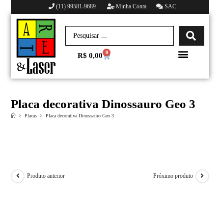
(11) 99581-9689
Minha Conta
SAC
0
R$
0,00
Minha conta
Placa decorativa Dinossauro Geo 3
>
Placas
>
Placa decorativa Dinossauro Geo 3
Produto anterior
Próximo produto