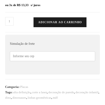
ou 3x de
R$
13,33
s/ juros
ADICIONAR AO CARRINHO
Simulação de frete
Categoria:
Placas
Tags:
alta definição
,
corte a laser
,
decoração de parede
,
decoração infantil
,
dino
,
dinossauro
,
linhas geométricas
,
mdf