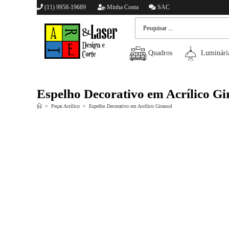
(11) 9958-19689
Minha Conta
SAC
Quadros
Luminári
Espelho Decorativo em Acrílico Gi
>
Peças Acrílico
>
Espelho Decorativo em Acrílico Girassol