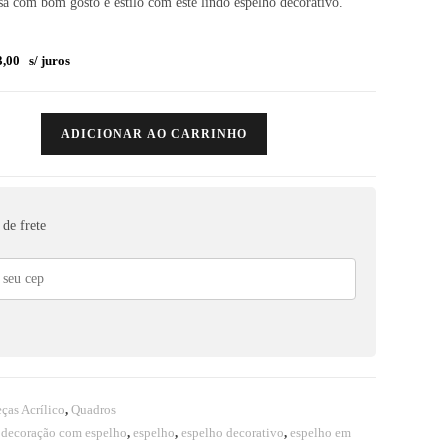
sa com bom gosto e estilo com este lindo espelho decorativo.
,00
s/ juros
ADICIONAR AO CARRINHO
de frete
ças Acrílico
,
Quadros
,
decoração com espelho
,
espelho
,
espelho decorativo
,
espelho em