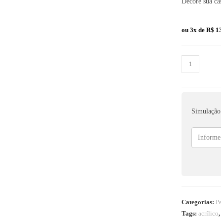
Decore sua ca
ou 3x de
R$
13
Simulação 
Categorias:
Pe
Tags:
acrílico