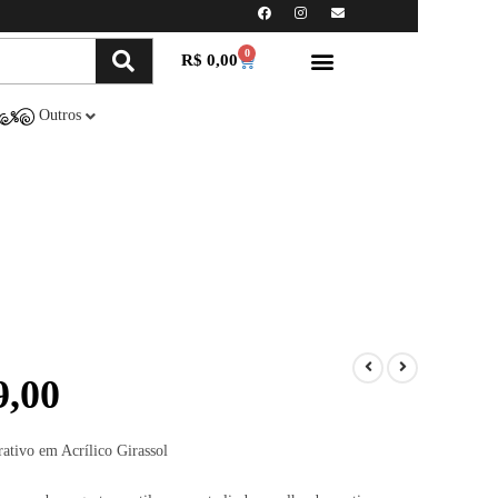
0
R$
0,00
Minha conta
Compre Online
Outros
,00
ativo em Acrílico Girassol