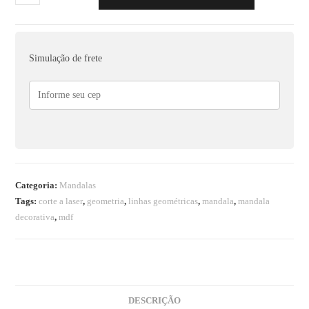
Simulação de frete
Categoria:
Mandalas
Tags:
corte a laser
,
geometria
,
linhas geométricas
,
mandala
,
mandala
decorativa
,
mdf
DESCRIÇÃO