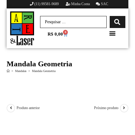
(11) 99581-9689
Minha Conta
SAC
0
R$
0,00
Minha conta
Mandala Geometria
>
Mandalas
>
Mandala Geometria
Produto anterior
Próximo produto