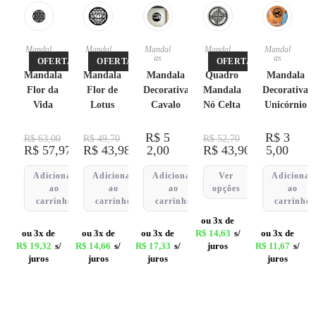
Mandal
Mandal
Mandal
Mandal
Mandal
as
as
as
as
as
OFERTA!
OFERTA!
OFERTA!
Mandala
Mandala
Mandala
Quadro
Mandala
Flor da
Flor de
Decorativa
Mandala
Decorativa
Vida
Lotus
Cavalo
Nó Celta
Unicórnio
R$
5
R$
3
R$
63,00
R$
49,70
R$
52,70
R$
57,97
R$
43,98
2,00
R$
43,90
5,00
Adicionar
Adicionar
Adicionar
Ver
Adicionar
ao
ao
ao
opções
ao
carrinho
carrinho
carrinho
carrinho
ou 3x de
ou 3x de
ou 3x de
ou 3x de
R$
14,63
s/
ou 3x de
R$
19,32
s/
R$
14,66
s/
R$
17,33
s/
juros
R$
11,67
s/
juros
juros
juros
juros