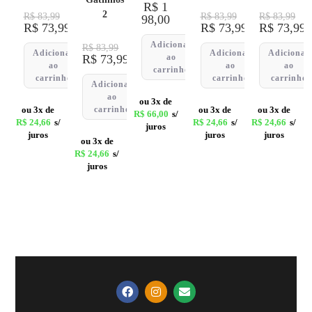
R$
1
2
R$
83,99
R$
83,99
R$
83,99
98,00
R$
73,99
R$
73,99
R$
73,99
Adicionar
R$
83,99
Adicionar
Adicionar
Adicionar
R$
73,99
ao
ao
ao
ao
carrinho
carrinho
carrinho
carrinho
Adicionar
ao
ou 3x de
ou 3x de
carrinho
ou 3x de
ou 3x de
R$
66,00
s/
R$
24,66
s/
R$
24,66
s/
R$
24,66
s/
juros
juros
juros
juros
ou 3x de
R$
24,66
s/
juros