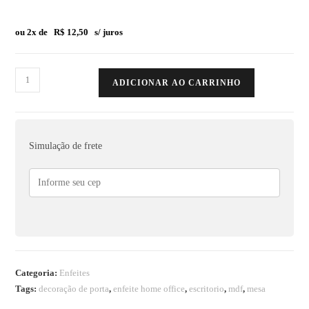
ou 2x de
R$
12,50
s/ juros
ADICIONAR AO CARRINHO
Simulação de frete
Categoria:
Enfeites
Tags:
decoração de porta
,
enfeite home office
,
escritorio
,
mdf
,
mesa