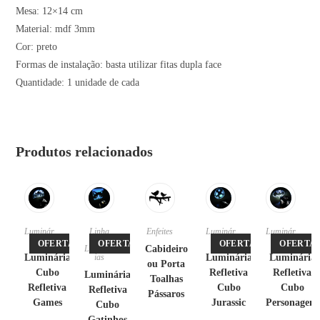
Mesa: 12×14 cm
Material: mdf 3mm
Cor: preto
Formas de instalação: basta utilizar fitas dupla face
Quantidade: 1 unidade de cada
Produtos relacionados
Luminár
Linha
Enfeites
Luminár
Luminár
ias
Pet
,
ias
ias
OFERTA!
OFERTA!
OFERTA!
OFERTA!
Luminár
Cabideiro
Luminária
ias
Luminária
Luminária
ou Porta
Cubo
Refletiva
Refletiva
Luminária
Toalhas
Refletiva
Cubo
Cubo
Refletiva
Pássaros
Games
Jurassic
Personagens
Cubo
Gatinhos