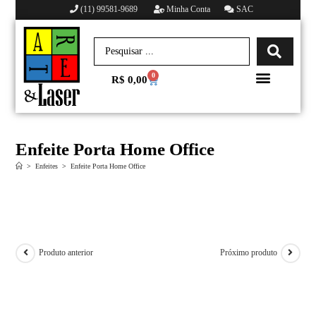
(11) 99581-9689
Minha Conta
SAC
0
R$
0,00
Minha conta
Enfeite Porta Home Office
>
Enfeites
>
Enfeite Porta Home Office
Produto anterior
Próximo produto