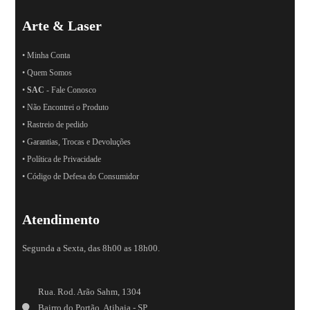
Arte & Laser
• Minha Conta
• Quem Somos
•
SAC
- Fale Conosco
• Não Encontrei o Produto
• Rastreio de pedido
• Garantias, Trocas e Devoluções
• Política de Privacidade
• Código de Defesa do Consumidor
Atendimento
Segunda a Sexta, das 8h00 as 18h00.
Rua. Rod. Arão Sahm, 1304
Bairro do Portão, Atibaia - SP,