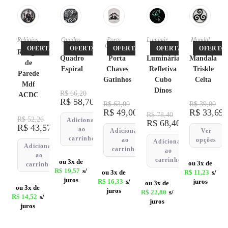
Relógios
Quadro
Porta
Luminár
Mandal
s
Chaves
ias
as
OFERTA!
OFERTA!
OFERTA!
OFERTA!
OFERTA!
Relógio
Quadro
Porta
Luminária
Mandala
de
Espiral
Chaves
Refletiva
Triskle
Parede
Gatinhos
Cubo
Celta
Mdf
Dinos
R$
66,20
ACDC
R$
58,70
R$
63,00
R$
39,00
R$
49,00
R$
33,69
R$
78,40
R$
52,26
Adicionar
R$
68,40
R$
43,57
ao
Adicionar
Ver
carrinho
ao
opções
Adicionar
Adicionar
carrinho
ao
ao
carrinho
ou 3x de
ou 3x de
carrinho
R$
19,57
s/
ou 3x de
R$
11,23
s/
juros
R$
16,33
s/
juros
ou 3x de
ou 3x de
juros
R$
22,80
s/
R$
14,52
s/
juros
juros