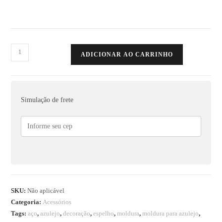
ADICIONAR AO CARRINHO
Simulação de frete
SKU:
Não aplicável
Categoria:
Acessórios
Tags:
aço
,
azulejo
,
decoração
,
espelho
,
moldura
,
moldura para azulejo
,