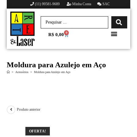
(11) 99581-9689
Minha Conta
SAC
0
R$
0,00
Minha conta
Moldura para Azulejo em Aço
>
Acessórios
>
Moldura para Azulejo em Aço
Produto anterior
OFERTA!